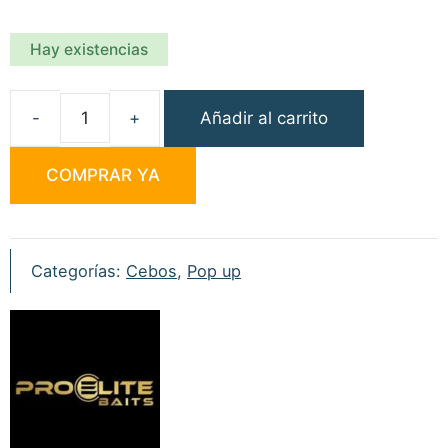
Hay existencias
Añadir al carrito
Pro
Elite
COMPRAR YA
Baits
Sweet
Dreams
Gold
Categorías:
Cebos
,
Pop up
Natural
Pop-
ups
14mm
cantidad