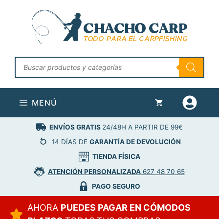
Saltar
al
contenido
Búsqueda
de
productos
MENÚ
ENVÍOS GRATIS
24/48H A PARTIR DE 99€
14 DÍAS DE
GARANTÍA DE DEVOLUCIÓN
TIENDA FÍSICA
ATENCIÓN PERSONALIZADA
627 48 70 65
PAGO SEGURO
AHORA
PUEDES PAGAR EN CÓMODOS