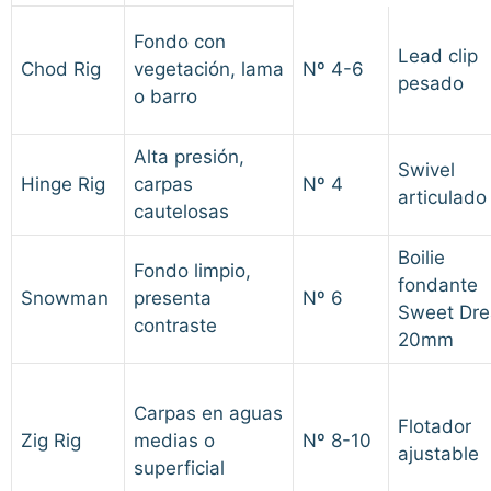
Fondo con
Lead clip
Chod Rig
vegetación, lama
Nº 4-6
pesado
o barro
Alta presión,
Swivel
Hinge Rig
carpas
Nº 4
articulado
cautelosas
Boilie
Fondo limpio,
fondante
Snowman
presenta
Nº 6
Sweet Dr
contraste
20mm
Carpas en aguas
Flotador
Zig Rig
medias o
Nº 8-10
ajustable
superficial