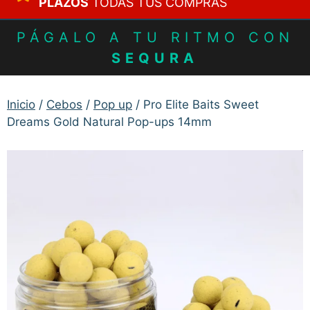
PLAZOS
TODAS TUS COMPRAS
PÁGALO A TU RITMO CON
SEQURA
Inicio
/
Cebos
/
Pop up
/ Pro Elite Baits Sweet
Dreams Gold Natural Pop-ups 14mm