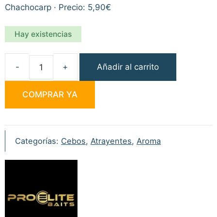
Chachocarp · Precio: 5,90€
Hay existencias
Añadir al carrito
Pro
Elite
COMPRAR YA
Baits
Flavour
Classic
Honey
Categorías:
Cebos
,
Atrayentes
,
Aroma
25ml
cantidad