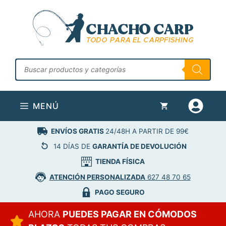
Saltar
al
contenido
Búsqueda
de
productos
MENÚ
ENVÍOS GRATIS
24/48H A PARTIR DE 99€
14 DÍAS DE
GARANTÍA DE DEVOLUCIÓN
TIENDA FÍSICA
ATENCIÓN PERSONALIZADA
627 48 70 65
PAGO SEGURO
AHORA
PUEDES PAGAR EN CÓMODOS