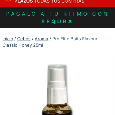
PLAZOS
TODAS TUS COMPRAS
PÁGALO A TU RITMO CON
SEQURA
Inicio
/
Cebos
/
Aroma
/ Pro Elite Baits Flavour
Classic Honey 25ml