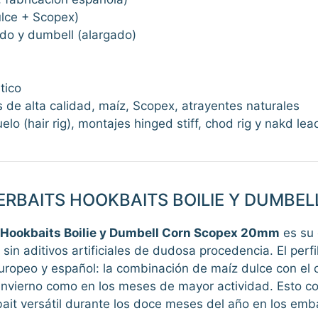
lce + Scopex)
do y dumbell (alargado)
tico
 de alta calidad, maíz, Scopex, atrayentes naturales
lo (hair rig), montajes hinged stiff, chod rig y nakd lea
PERBAITS HOOKBAITS BOILIE Y DUMBE
 Hookbaits Boilie y Dumbell Corn Scopex 20mm
es su 
sin aditivos artificiales de dudosa procedencia. El per
 europeo y español: la combinación de maíz dulce con e
 invierno como en los meses de mayor actividad. Esto co
ait versátil durante los doce meses del año en los em