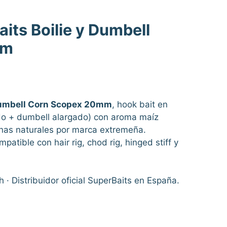
its Boilie y Dumbell
mm
 Dumbell Corn Scopex 20mm
, hook bait en
do + dumbell alargado) con aroma maíz
inas naturales por marca extremeña.
atible con hair rig, chod rig, hinged stiff y
 · Distribuidor oficial SuperBaits en España.