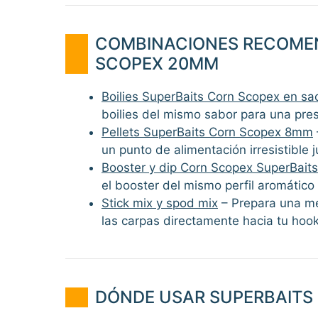
COMBINACIONES RECOMEN
SCOPEX 20MM
Boilies SuperBaits Corn Scopex en sa
boilies del mismo sabor para una pre
Pellets SuperBaits Corn Scopex 8mm
un punto de alimentación irresistible j
Booster y dip Corn Scopex SuperBaits
el booster del mismo perfil aromático
Stick mix y spod mix
– Prepara una mez
las carpas directamente hacia tu hook
DÓNDE USAR SUPERBAITS 