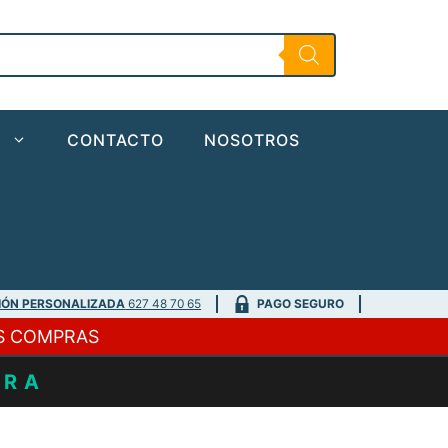
Boilie
y
Dumbell
Corn
Scopex
20mm
O
CONTACTO
NOSOTROS
cantidad
IÓN PERSONALIZADA
627 48 70 65
PAGO SEGURO
S COMPRAS
URA