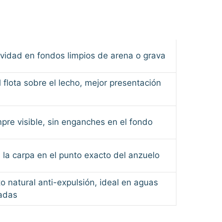
ividad en fondos limpios de arena o grava
 flota sobre el lecho, mejor presentación
pre visible, sin enganches en el fondo
 la carpa en el punto exacto del anzuelo
 natural anti-expulsión, ideal en aguas
adas