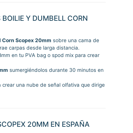
BOILIE Y DUMBELL CORN
ell Corn Scopex 20mm
sobre una cama de
rae carpas desde larga distancia.
 8mm en tu PVA bag o spod mix para crear
0mm
sumergiéndolos durante 30 minutos en
crear una nube de señal olfativa que dirige
 SCOPEX 20MM EN ESPAÑA