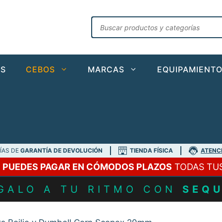
Búsqueda
de
productos
AS
CEBOS
MARCAS
EQUIPAMIENT
DÍAS DE
GARANTÍA DE DEVOLUCIÓN
TIENDA FÍSICA
ATENC
A
PUEDES PAGAR EN CÓMODOS PLAZOS
TODAS TU
GALO A TU RITMO CON
SEQ