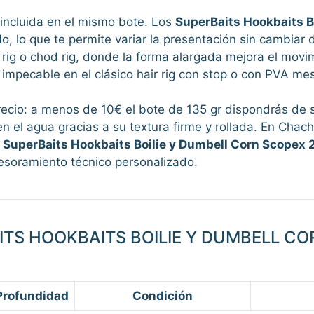
 incluida en el mismo bote. Los
SuperBaits Hookbaits 
o, lo que te permite variar la presentación sin cambiar 
 rig o chod rig, donde la forma alargada mejora el movim
 impecable en el clásico hair rig con stop o con PVA me
precio: a menos de 10€ el bote de 135 gr dispondrás de 
n el agua gracias a su textura firme y rollada. En Chac
s
SuperBaits Hookbaits Boilie y Dumbell Corn Scope
esoramiento técnico personalizado.
TS HOOKBAITS BOILIE Y DUMBELL C
Profundidad
Condición