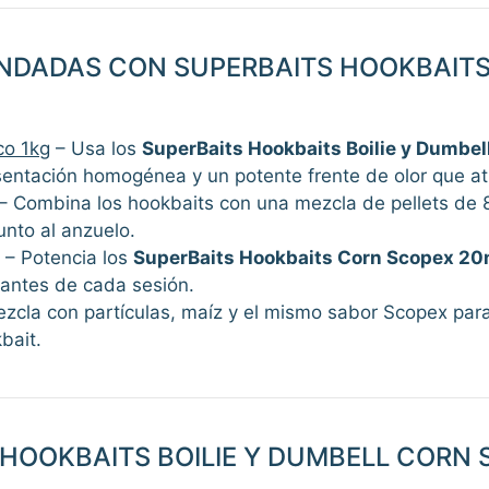
DADAS CON SUPERBAITS HOOKBAITS 
co 1kg
– Usa los
SuperBaits Hookbaits Boilie y Dumb
sentación homogénea y un potente frente de olor que at
– Combina los hookbaits con una mezcla de pellets de
unto al anzuelo.
– Potencia los
SuperBaits Hookbaits Corn Scopex 2
 antes de cada sesión.
cla con partículas, maíz y el mismo sabor Scopex para 
bait.
HOOKBAITS BOILIE Y DUMBELL CORN