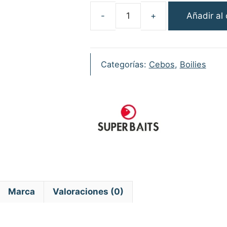
Añadir al 
SuperBaits
Hookbaits
Boilie
y
Categorías:
Cebos
,
Boilies
Dumbell
Corn
Scopex
20mm
cantidad
Marca
Valoraciones (0)