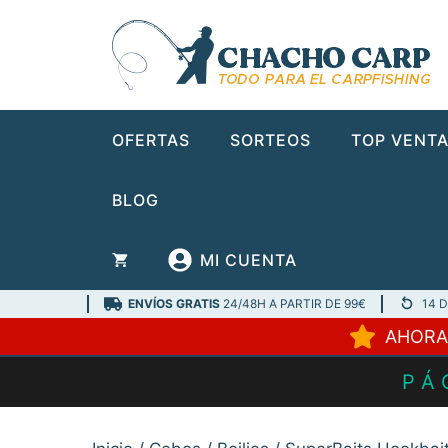
Saltar
al
contenido
OFERTAS
SORTEOS
TOP VENT
BLOG
MI CUENTA
ENVÍOS GRATIS
24/48H A PARTIR DE 99€
14 
AHOR
PÁ