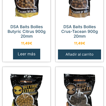
DSA Baits Boilies
DSA Baits Boilies
Butyric Citrus 900g
Crus-Tacean 900g
20mm
20mm
11,49
€
11,49
€
Leer más
Añadir al carrito