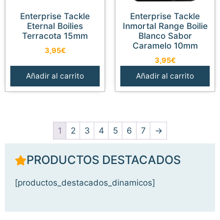
Enterprise Tackle
Enterprise Tackle
Eternal Boilies
Inmortal Range Boilie
Terracota 15mm
Blanco Sabor
Caramelo 10mm
3,95
€
3,95
€
Añadir al carrito
Añadir al carrito
1
2
3
4
5
6
7
→
PRODUCTOS DESTACADOS
[productos_destacados_dinamicos]