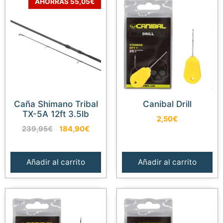
AHORRAS 55,05€
Caña Shimano Tribal
Canibal Drill
TX-5A 12ft 3.5lb
2,50
€
El
El
239,95
€
184,90
€
precio
precio
original
actual
era:
es:
Añadir al carrito
Añadir al carrito
239,95€.
184,90€.