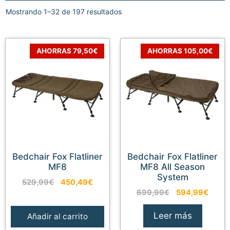
Mostrando 1–32 de 197 resultados
AHORRAS 79,50€
AHORRAS 105,00€
Bedchair Fox Flatliner
Bedchair Fox Flatliner
MF8
MF8 All Season
System
El
El
529,99
€
450,49
€
El
El
precio
precio
699,99
€
594,99
€
precio
preci
original
actual
original
actua
era:
es:
Leer más
Añadir al carrito
era:
es:
529,99€.
450,49€.