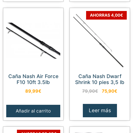
699,99€.
594,9
AHORRAS 4,00€
Caña Nash Air Force
Caña Nash Dwarf
F10 10ft 3.5lb
Shrink 10 pies 3,5 lb
El
El
89,99
€
79,90
€
75,90
€
precio
precio
original
actual
era:
es:
Leer más
Añadir al carrito
79,90€.
75,90€