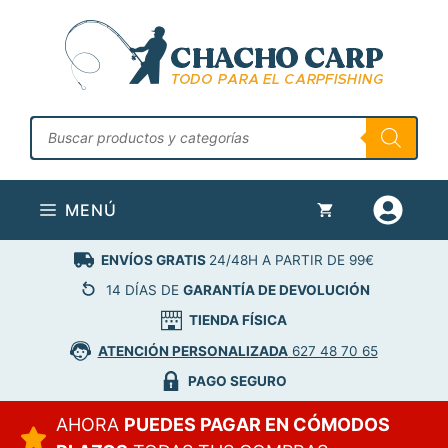
Saltar
al
contenido
Búsqueda
de
productos
MENÚ
ENVÍOS GRATIS
24/48H A PARTIR DE 99€
14 DÍAS DE
GARANTÍA DE DEVOLUCIÓN
TIENDA FÍSICA
ATENCIÓN PERSONALIZADA
627 48 70 65
PAGO SEGURO
AHORA
PUEDES PAGAR EN CÓMODOS