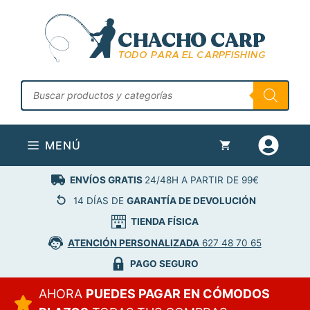
Saltar
al
contenido
Búsqueda
de
productos
MENÚ
ENVÍOS GRATIS
24/48H A PARTIR DE 99€
14 DÍAS DE
GARANTÍA DE DEVOLUCIÓN
TIENDA FÍSICA
ATENCIÓN PERSONALIZADA
627 48 70 65
PAGO SEGURO
AHORA
PUEDES PAGAR EN CÓMODOS