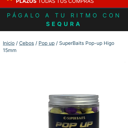
PLAZOS
TODAS TUS COMPRAS
PÁGALO A TU RITMO CON
SEQURA
Inicio
/
Cebos
/
Pop up
/ SuperBaits Pop-up Higo
15mm