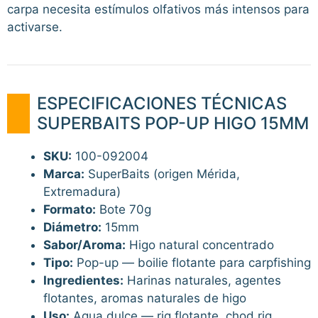
carpa necesita estímulos olfativos más intensos para
activarse.
ESPECIFICACIONES TÉCNICAS
SUPERBAITS POP-UP HIGO 15MM
SKU:
100-092004
Marca:
SuperBaits (origen Mérida,
Extremadura)
Formato:
Bote 70g
Diámetro:
15mm
Sabor/Aroma:
Higo natural concentrado
Tipo:
Pop-up — boilie flotante para carpfishing
Ingredientes:
Harinas naturales, agentes
flotantes, aromas naturales de higo
Uso:
Agua dulce — rig flotante, chod rig,