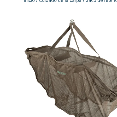
Inicio
/
Cuidado de la carpa
/
Saco de reten