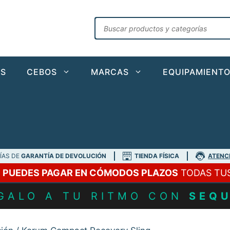
Búsqueda
de
productos
AS
CEBOS
MARCAS
EQUIPAMIENT
DÍAS DE
GARANTÍA DE DEVOLUCIÓN
TIENDA FÍSICA
ATENC
A
PUEDES PAGAR EN CÓMODOS PLAZOS
TODAS TU
GALO A TU RITMO CON
SEQ