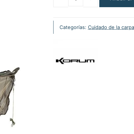
Korum
Compact
Recovery
Sling
Categorías:
Cuidado de la carp
cantidad