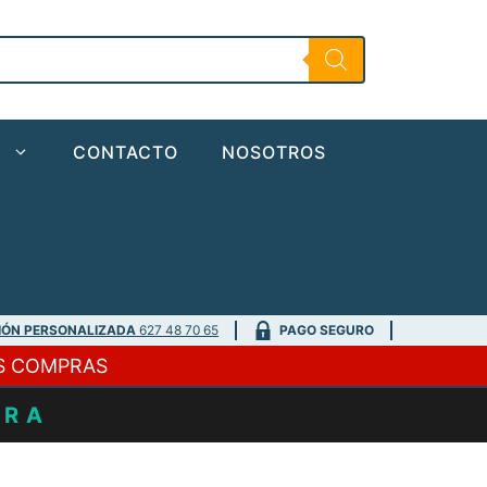
Recovery
Sling
cantidad
O
CONTACTO
NOSOTROS
IÓN PERSONALIZADA
627 48 70 65
PAGO SEGURO
S COMPRAS
URA