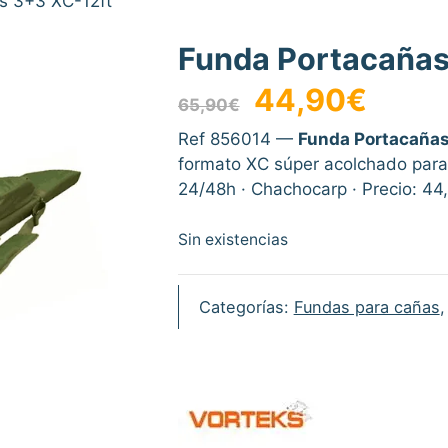
s 3+3 XC-12ft
Funda Portacañas
El
El
44,90
€
65,90
€
precio
precio
original
actual
Ref 856014 —
Funda Portacañas
era:
es:
formato XC súper acolchado para 
65,90€.
44,90€.
24/48h · Chachocarp · Precio: 44
Sin existencias
Categorías:
Fundas para cañas