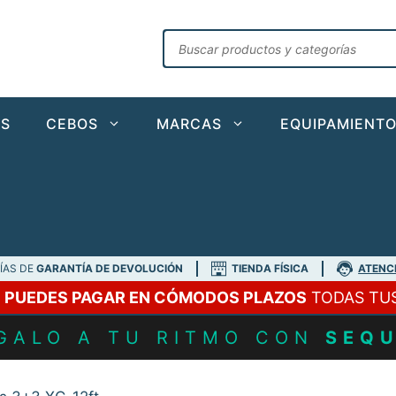
Búsqueda
de
productos
AS
CEBOS
MARCAS
EQUIPAMIENT
DÍAS DE
GARANTÍA DE DEVOLUCIÓN
TIENDA FÍSICA
ATENC
A
PUEDES PAGAR EN CÓMODOS PLAZOS
TODAS TU
GALO A TU RITMO CON
SEQ