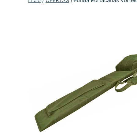
Inicio
/
OFERTAS
/ Funda Portacañas Vortek