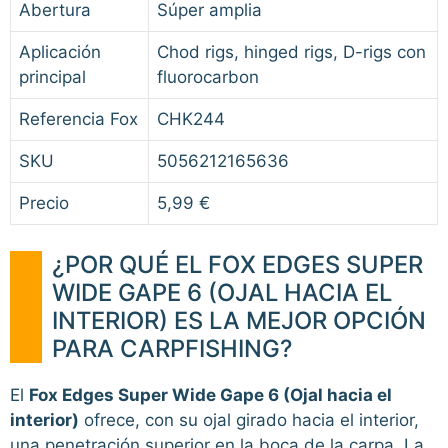
Abertura
Súper amplia
Aplicación
Chod rigs, hinged rigs, D-rigs con
principal
fluorocarbon
Referencia Fox
CHK244
SKU
5056212165636
Precio
5,99 €
¿POR QUÉ EL FOX EDGES SUPER
WIDE GAPE 6 (OJAL HACIA EL
INTERIOR) ES LA MEJOR OPCIÓN
PARA CARPFISHING?
El
Fox Edges Super Wide Gape 6 (Ojal hacia el
interior)
ofrece, con su ojal girado hacia el interior,
una penetración superior en la boca de la carpa. La