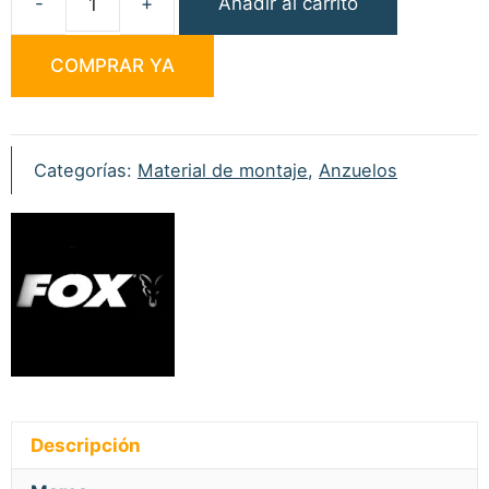
Añadir al carrito
Fox
Edges
COMPRAR YA
Super
Wide
Gape
6
Categorías:
Material de montaje
,
Anzuelos
(Ojal
hacia
el
interior)
cantidad
Descripción