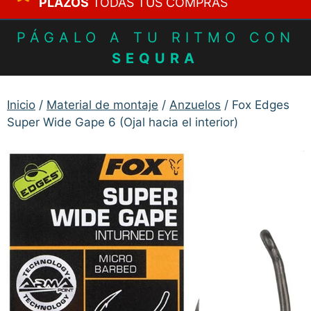
PLAZOS
TODAS TUS COMPRAS
PÁGALO A TU RITMO CON
SEQURA
Inicio
/
Material de montaje
/
Anzuelos
/ Fox Edges
Super Wide Gape 6 (Ojal hacia el interior)