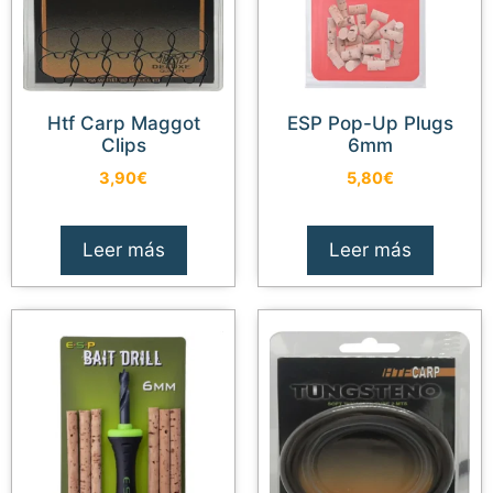
Htf Carp Maggot
ESP Pop-Up Plugs
Clips
6mm
3,90
€
5,80
€
Leer más
Leer más