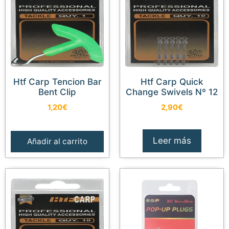
Htf Carp Tencion Bar
Htf Carp Quick
Bent Clip
Change Swivels Nº 12
1,20
€
2,90
€
Leer más
Añadir al carrito