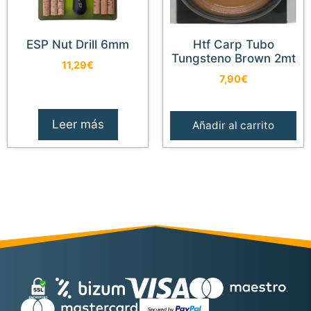
ESP Nut Drill 6mm
Htf Carp Tubo
Tungsteno Brown 2mt
11,29
€
7,90
€
Leer más
Añadir al carrito