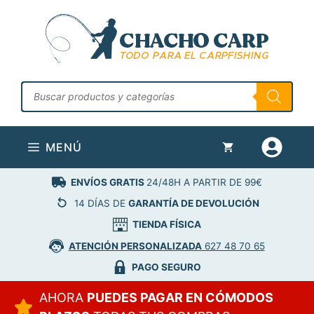
Saltar
al
contenido
Búsqueda
de
productos
MENÚ
ENVÍOS GRATIS
24/48H A PARTIR DE 99€
14 DÍAS DE
GARANTÍA DE DEVOLUCIÓN
TIENDA FÍSICA
ATENCIÓN PERSONALIZADA
627 48 70 65
PAGO SEGURO
AHORA
PUEDES PAGAR EN CÓMODOS