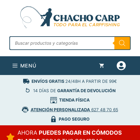
Saltar
al
contenido
Búsqueda
de
productos
MENÚ
ENVÍOS GRATIS
24/48H A PARTIR DE 99€
14 DÍAS DE
GARANTÍA DE DEVOLUCIÓN
TIENDA FÍSICA
ATENCIÓN PERSONALIZADA
627 48 70 65
PAGO SEGURO
AHORA
PUEDES PAGAR EN CÓMODOS