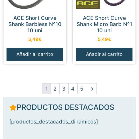
ACE Short Curve
ACE Short Curve
Shank Barbless Nº10
Shank Micro Barb Nº1
10 uni
10 uni
5,49
€
5,49
€
Añadir al carrito
Añadir al carrito
1
2
3
4
5
→
PRODUCTOS DESTACADOS
[productos_destacados_dinamicos]