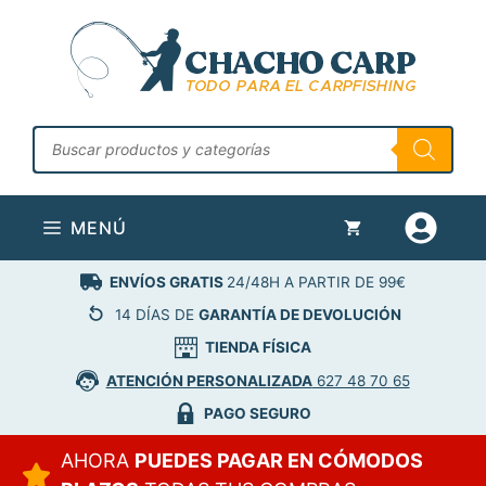
Saltar
al
contenido
Búsqueda
de
productos
MENÚ
ENVÍOS GRATIS
24/48H A PARTIR DE 99€
14 DÍAS DE
GARANTÍA DE DEVOLUCIÓN
TIENDA FÍSICA
ATENCIÓN PERSONALIZADA
627 48 70 65
PAGO SEGURO
AHORA
PUEDES PAGAR EN CÓMODOS