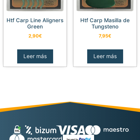
Htf Carp Line Aligners
Htf Carp Masilla de
Green
Tungsteno
2,90
€
7,95
€
Leer más
Leer más