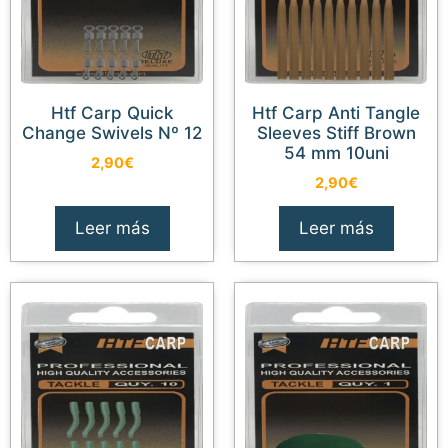
Htf Carp Quick
Htf Carp Anti Tangle
Change Swivels Nº 12
Sleeves Stiff Brown
54 mm 10uni
2,90
€
2,90
€
Leer más
Leer más