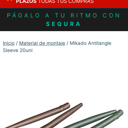
PLAZOS
TODAS TUS COMPRAS
PÁGALO A TU RITMO CON
SEQURA
Inicio
/
Material de montaje
/ Mikado Antitangle
Sleeve 20uni