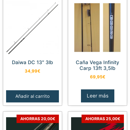
Daiwa DC 13″ 3lb
Caña Vega Infinity
Carp 13ft 3,5lb
34,99
€
69,95
€
Leer más
Añadir al carrito
AHORRAS 20,00€
AHORRAS 25,00€