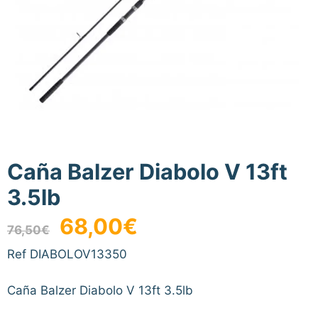
Caña Balzer Diabolo V 13ft
3.5lb
El
El
68,00
€
76,50
€
precio
precio
original
actual
Ref DIABOLOV13350
era:
es:
76,50€.
68,00€.
Caña Balzer Diabolo V 13ft 3.5lb