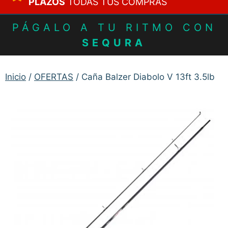
PLAZOS
TODAS TUS COMPRAS
PÁGALO A TU RITMO CON
SEQURA
Inicio
/
OFERTAS
/ Caña Balzer Diabolo V 13ft 3.5lb