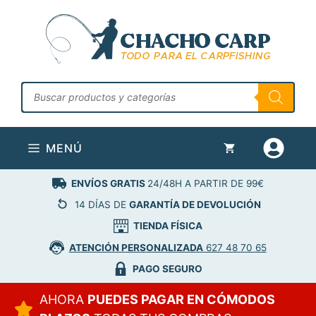
Saltar
al
contenido
Búsqueda
de
productos
MENÚ
ENVÍOS GRATIS
24/48H A PARTIR DE 99€
14 DÍAS DE
GARANTÍA DE DEVOLUCIÓN
TIENDA FÍSICA
ATENCIÓN PERSONALIZADA
627 48 70 65
PAGO SEGURO
AHORA
PUEDES PAGAR EN CÓMODOS