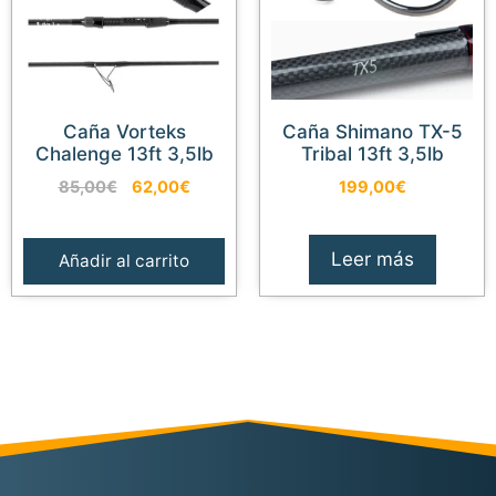
Caña Vorteks
Caña Shimano TX-5
Chalenge 13ft 3,5lb
Tribal 13ft 3,5lb
El
El
85,00
€
62,00
€
199,00
€
precio
precio
original
actual
era:
es:
Leer más
Añadir al carrito
85,00€.
62,00€.