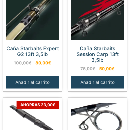
Caña Starbaits Expert
Caña Starbaits
G2 13ft 3,5lb
Session Carp 13ft
3,5lb
El
El
100,00
€
80,00
€
El
El
precio
precio
75,00
€
50,00
€
precio
precio
original
actual
original
actual
era:
es:
Añadir al carrito
Añadir al carrito
era:
es:
100,00€.
80,00€.
75,00€.
50,00€
AHORRAS 23,00€