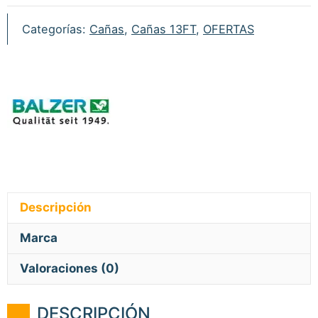
3.5lb
Categorías:
Cañas
,
Cañas 13FT
,
OFERTAS
cantidad
Descripción
Marca
Valoraciones (0)
DESCRIPCIÓN