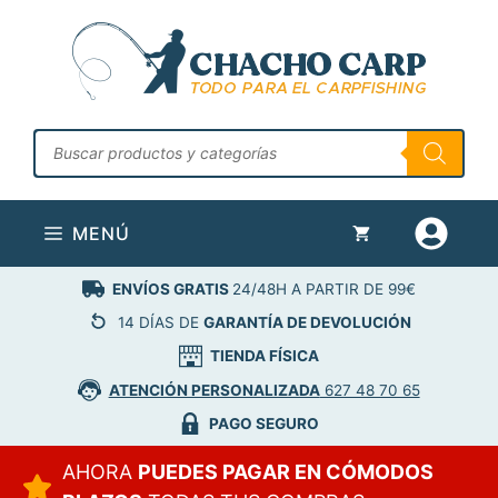
Saltar
al
contenido
Búsqueda
de
productos
MENÚ
ENVÍOS GRATIS
24/48H A PARTIR DE 99€
14 DÍAS DE
GARANTÍA DE DEVOLUCIÓN
TIENDA FÍSICA
ATENCIÓN PERSONALIZADA
627 48 70 65
PAGO SEGURO
AHORA
PUEDES PAGAR EN CÓMODOS