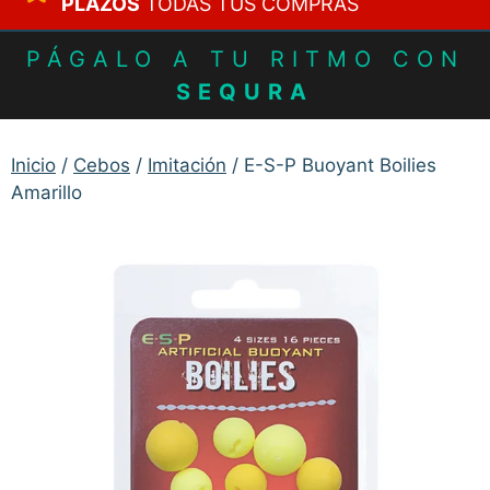
PLAZOS
TODAS TUS COMPRAS
PÁGALO A TU RITMO CON
SEQURA
Inicio
/
Cebos
/
Imitación
/ E-S-P Buoyant Boilies
Amarillo