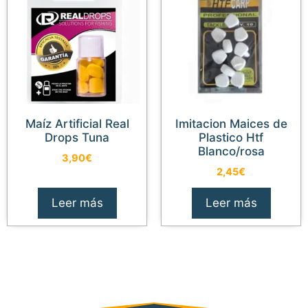
Maíz Artificial Real
Imitacion Maices de
Drops Tuna
Plastico Htf
Blanco/rosa
3,90
€
2,45
€
Leer más
Leer más