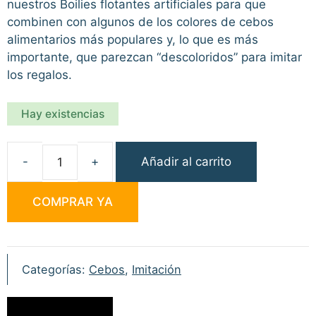
nuestros Boilies flotantes artificiales para que
combinen con algunos de los colores de cebos
alimentarios más populares y, lo que es más
importante, que parezcan “descoloridos” para imitar
los regalos.
Hay existencias
Añadir al carrito
E-
S-
COMPRAR YA
P
Buoyant
Boilies
Amarillo
Categorías:
Cebos
,
Imitación
cantidad