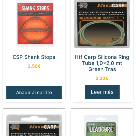
ESP Shank Stops
Htf Carp Silicona Ring
Tube 1,0×2,0 mt
3,50
€
Green Tras
2,20
€
Leer más
Añadir al carrito