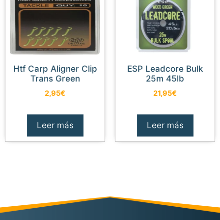
Htf Carp Aligner Clip
ESP Leadcore Bulk
Trans Green
25m 45lb
2,95
€
21,95
€
Leer más
Leer más