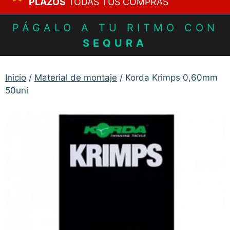
PLAZOS
TODAS TUS COMPRAS
PÁGALO A TU RITMO CON
SEQURA
Inicio
/
Material de montaje
/ Korda Krimps 0,60mm
50uni