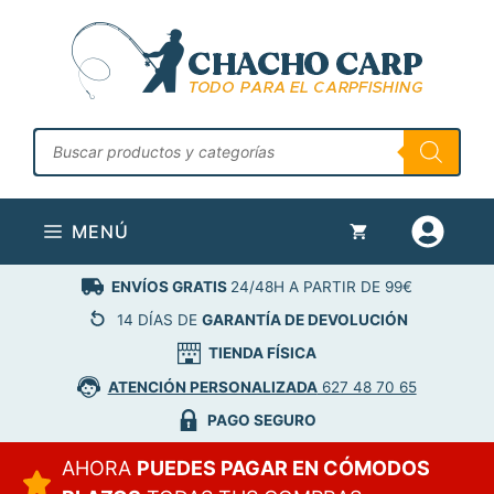
Saltar
al
contenido
Búsqueda
de
productos
MENÚ
ENVÍOS GRATIS
24/48H A PARTIR DE 99€
14 DÍAS DE
GARANTÍA DE DEVOLUCIÓN
TIENDA FÍSICA
ATENCIÓN PERSONALIZADA
627 48 70 65
PAGO SEGURO
AHORA
PUEDES PAGAR EN CÓMODOS