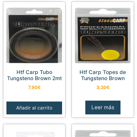
Htf Carp Tubo
Htf Carp Topes de
Tungsteno Brown 2mt
Tungsteno Brown
7,90
€
3,20
€
Leer más
Añadir al carrito