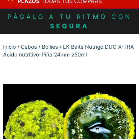
PLAZOS
TODAS TUS COMPRAS
PÁGALO A TU RITMO CON
SEQURA
Inicio
/
Cebos
/
Boilies
/ LK Baits Nutrigo DUO X-TRA
Ácido nutritivo-Piña 24mm 250ml