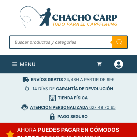
Saltar
al
contenido
Búsqueda
de
productos
MENÚ
ENVÍOS GRATIS
24/48H A PARTIR DE 99€
14 DÍAS DE
GARANTÍA DE DEVOLUCIÓN
TIENDA FÍSICA
ATENCIÓN PERSONALIZADA
627 48 70 65
PAGO SEGURO
AHORA
PUEDES PAGAR EN CÓMODOS