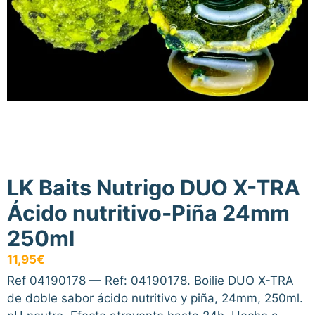
LK Baits Nutrigo DUO X-TRA
Ácido nutritivo-Piña 24mm
250ml
11,95
€
Ref 04190178 — Ref: 04190178. Boilie DUO X-TRA
de doble sabor ácido nutritivo y piña, 24mm, 250ml.