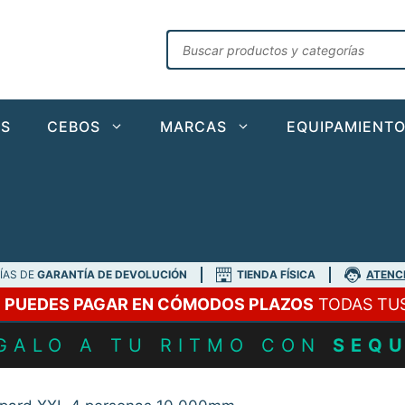
Búsqueda
de
productos
AS
CEBOS
MARCAS
EQUIPAMIENT
DÍAS DE
GARANTÍA DE DEVOLUCIÓN
TIENDA FÍSICA
ATENC
A
PUEDES PAGAR EN CÓMODOS PLAZOS
TODAS TU
GALO A TU RITMO CON
SEQ