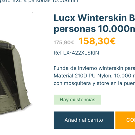
eopard XXL 4 personas 10.000mm
Lucx Winterskin 
personas 10.00
El
El
158,30
€
175,90
€
precio
precio
original
actual
Ref LX-422XLSKIN
era:
es:
175,90€.
158,30
Funda de invierno winterskin par
Material 210D PU Nylon, 10.000
con mosquitera y store en la puer
Hay existencias
Lucx
Añadir al carrito
CO
Winterskin
Biwy