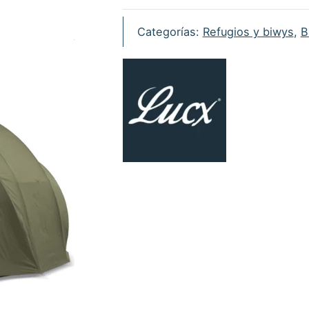
Leopard
XXL
Categorías:
Refugios y biwys
,
B
4
personas
10.000mm
cantidad