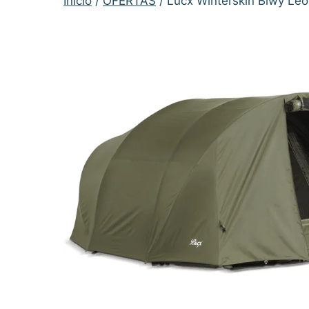
Inicio
/
OFERTAS
/ Lucx Winterskin Biwy L