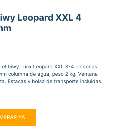
Biwy Leopard XXL 4
0mm
€.
a el biwy Lucx Leopard XXL 3-4 personas.
 mm columna de agua, peso 2 kg. Ventana
ta. Estacas y bolsa de transporte incluidas.
MPRAR YA