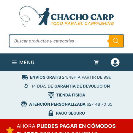
Saltar
al
contenido
Búsqueda
de
productos
MENÚ
ENVÍOS GRATIS
24/48H A PARTIR DE 99€
14 DÍAS DE
GARANTÍA DE DEVOLUCIÓN
TIENDA FÍSICA
ATENCIÓN PERSONALIZADA
627 48 70 65
PAGO SEGURO
AHORA
PUEDES PAGAR EN CÓMODOS