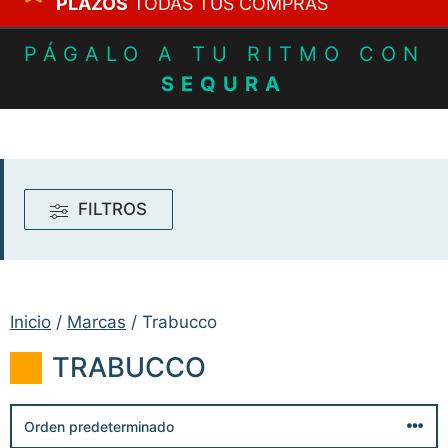
PLAZOS
TODAS TUS COMPRAS
PÁGALO A TU RITMO CON
SEQURA
FILTROS
Inicio
/
Marcas
/ Trabucco
TRABUCCO