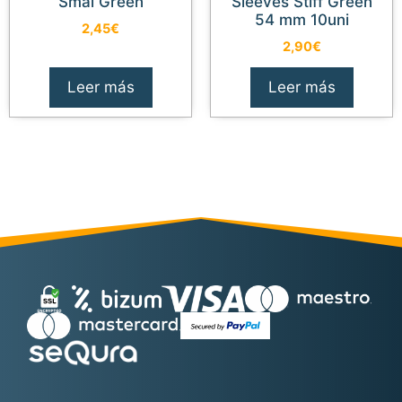
Smal Green
Sleeves Stiff Green
54 mm 10uni
2,45
€
2,90
€
Leer más
Leer más