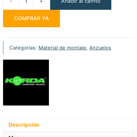
Añadir al carrito
Korda
Anzuelo
COMPRAR YA
Wide
Gape
XX
nº8
Categorías:
Material de montaje
,
Anzuelos
Micro
Barbed
cantidad
Descripción