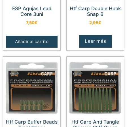
ESP Agujas Lead
Htf Carp Double Hook
Core 3uni
Snap B
7,50
€
2,95
€
Leer más
Añadir al carrito
Htf Carp Buffer Beads
Htf Carp Anti Tangle