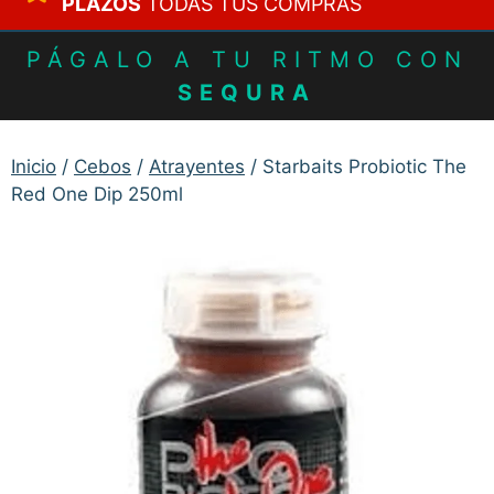
PLAZOS
TODAS TUS COMPRAS
PÁGALO A TU RITMO CON
SEQURA
Inicio
/
Cebos
/
Atrayentes
/ Starbaits Probiotic The
Red One Dip 250ml