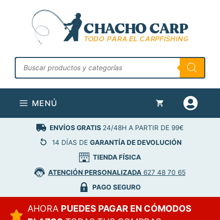
Saltar
al
contenido
Búsqueda
de
productos
MENÚ
ENVÍOS GRATIS
24/48H A PARTIR DE 99€
14 DÍAS DE
GARANTÍA DE DEVOLUCIÓN
TIENDA FÍSICA
ATENCIÓN PERSONALIZADA
627 48 70 65
PAGO SEGURO
AHORA
PUEDES PAGAR EN CÓMODOS