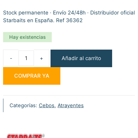
Stock permanente · Envío 24/48h · Distribuidor oficial
Starbaits en España. Ref 36362
Hay existencias
Añadir al carrito
Starbaits
Probiotic
COMPRAR YA
The
Red
One
Dip
Categorías:
Cebos
,
Atrayentes
250ml
cantidad