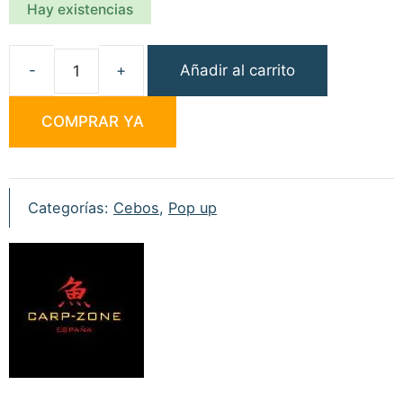
Hay existencias
Añadir al carrito
Carp
Zone
COMPRAR YA
Boilies
Antartik
Pop-
up
Categorías:
Cebos
,
Pop up
50gr
15mm
cantidad