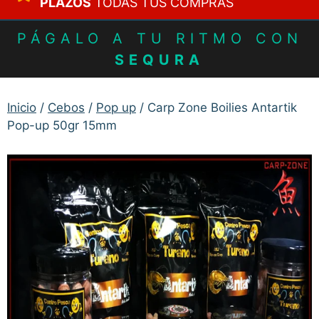
PLAZOS
TODAS TUS COMPRAS
PÁGALO A TU RITMO CON
SEQURA
Inicio
/
Cebos
/
Pop up
/ Carp Zone Boilies Antartik
Pop-up 50gr 15mm