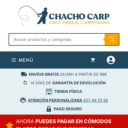
Saltar
al
contenido
Búsqueda
de
productos
MENÚ
ENVÍOS GRATIS
24/48H A PARTIR DE 99€
14 DÍAS DE
GARANTÍA DE DEVOLUCIÓN
TIENDA FÍSICA
ATENCIÓN PERSONALIZADA
627 48 70 65
PAGO SEGURO
AHORA
PUEDES PAGAR EN CÓMODOS