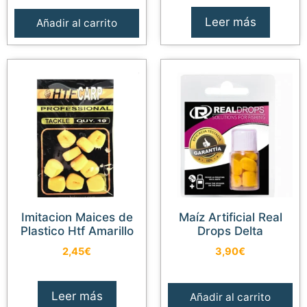
Leer más
Añadir al carrito
Imitacion Maices de
Maíz Artificial Real
Plastico Htf Amarillo
Drops Delta
2,45
€
3,90
€
Leer más
Añadir al carrito