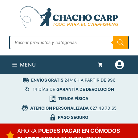
Saltar
al
contenido
Búsqueda
de
productos
MENÚ
ENVÍOS GRATIS
24/48H A PARTIR DE 99€
14 DÍAS DE
GARANTÍA DE DEVOLUCIÓN
TIENDA FÍSICA
ATENCIÓN PERSONALIZADA
627 48 70 65
PAGO SEGURO
AHORA
PUEDES PAGAR EN CÓMODOS