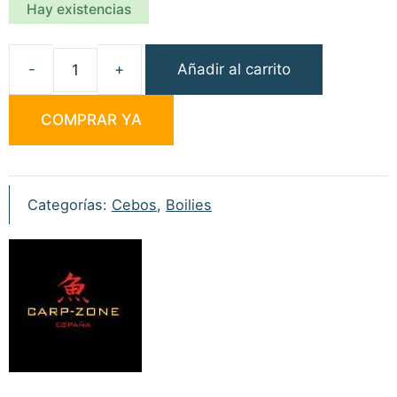
Hay existencias
Añadir al carrito
Carp
Zone
COMPRAR YA
Boilies
Lipex
20mm
1kg
Categorías:
Cebos
,
Boilies
cantidad