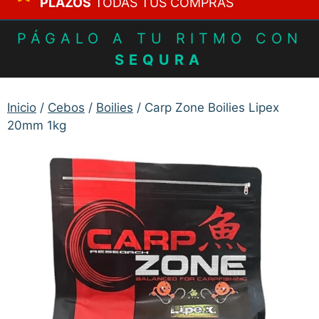
PLAZOS
TODAS TUS COMPRAS
PÁGALO A TU RITMO CON
SEQURA
Inicio
/
Cebos
/
Boilies
/ Carp Zone Boilies Lipex
20mm 1kg