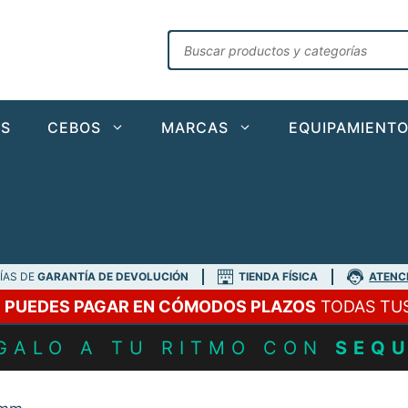
Búsqueda
de
productos
AS
CEBOS
MARCAS
EQUIPAMIENT
DÍAS DE
GARANTÍA DE DEVOLUCIÓN
TIENDA FÍSICA
ATENC
A
PUEDES PAGAR EN CÓMODOS PLAZOS
TODAS TU
GALO A TU RITMO CON
SEQ