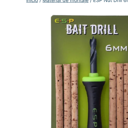
Inicio
/
Material de montaje
/ ESP Nut Drill 