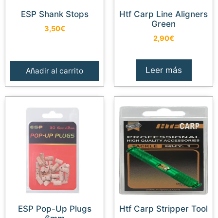
ESP Shank Stops
Htf Carp Line Aligners
Green
3,50
€
2,90
€
Leer más
Añadir al carrito
ESP Pop-Up Plugs
Htf Carp Stripper Tool