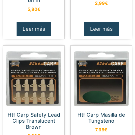
6mm
2,99
€
5,80
€
Leer más
Leer más
Htf Carp Safety Lead
Htf Carp Masilla de
Clips Translucent
Tungsteno
Brown
7,95
€