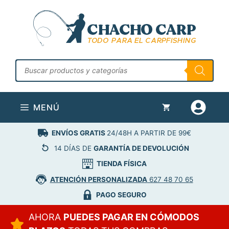
Saltar
al
contenido
Búsqueda
de
productos
MENÚ
ENVÍOS GRATIS
24/48H A PARTIR DE 99€
14 DÍAS DE
GARANTÍA DE DEVOLUCIÓN
TIENDA FÍSICA
ATENCIÓN PERSONALIZADA
627 48 70 65
PAGO SEGURO
AHORA
PUEDES PAGAR EN CÓMODOS