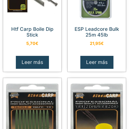
Htf Carp Boile Dip
ESP Leadcore Bulk
Stick
25m 45lb
5,70
€
21,95
€
Leer más
Leer más