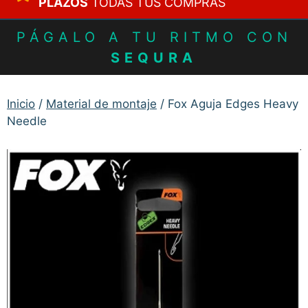
PLAZOS
TODAS TUS COMPRAS
PÁGALO A TU RITMO CON
SEQURA
Inicio
/
Material de montaje
/ Fox Aguja Edges Heavy
Needle