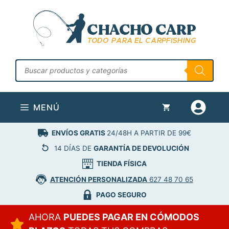
Saltar
al
contenido
Búsqueda
de
productos
MENÚ
ENVÍOS GRATIS
24/48H A PARTIR DE 99€
14 DÍAS DE
GARANTÍA DE DEVOLUCIÓN
TIENDA FÍSICA
ATENCIÓN PERSONALIZADA
627 48 70 65
PAGO SEGURO
AHORA
PUEDES PAGAR EN CÓMODOS