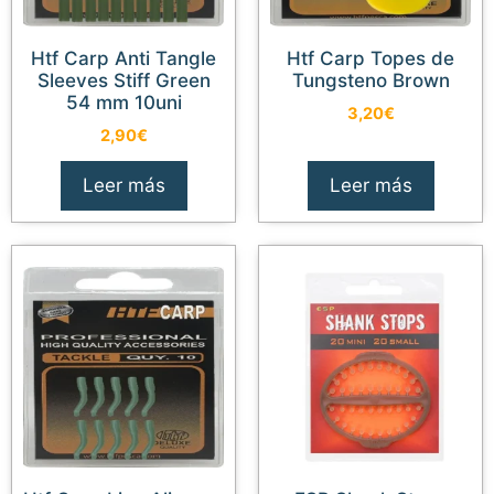
Htf Carp Anti Tangle
Htf Carp Topes de
Sleeves Stiff Green
Tungsteno Brown
54 mm 10uni
3,20
€
2,90
€
Leer más
Leer más