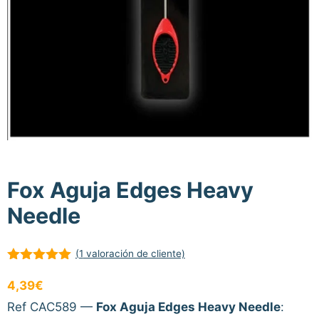
Fox Aguja Edges Heavy
Needle
(
1
valoración de cliente)
5.00
de 5
4,39
€
Ref CAC589 —
Fox Aguja Edges Heavy Needle
: