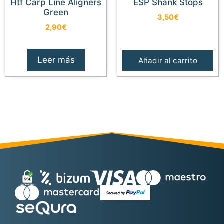
Htf Carp Line Aligners
ESP Shank Stops
Green
3,50
€
2,90
€
Leer más
Añadir al carrito