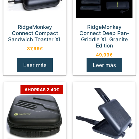
RidgeMonkey
RidgeMonkey
Connect Compact
Connect Deep Pan-
Sandwich Toaster XL
Griddle XL Granite
Edition
37,99
€
49,99
€
Leer más
Leer más
AHORRAS 2,40€