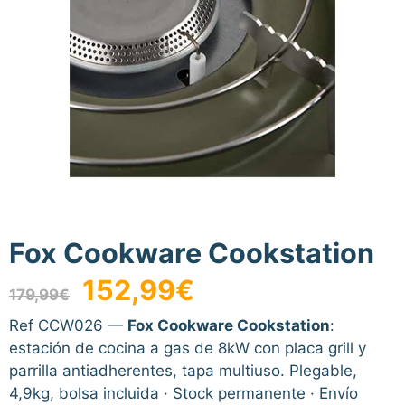
Fox Cookware Cookstation
El
El
152,99
€
179,99
€
precio
precio
original
actual
Ref CCW026 —
Fox Cookware Cookstation
:
era:
es:
estación de cocina a gas de 8kW con placa grill y
179,99€.
152,99€.
parrilla antiadherentes, tapa multiuso. Plegable,
4,9kg, bolsa incluida · Stock permanente · Envío