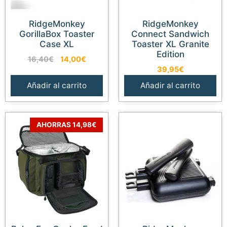
RidgeMonkey
RidgeMonkey
GorillaBox Toaster
Connect Sandwich
Case XL
Toaster XL Granite
Edition
El
El
16,40
€
14,00
€
precio
precio
39,95
€
original
actual
Añadir al carrito
Añadir al carrito
era:
es:
16,40€.
14,00€.
AHORRAS 14,98€