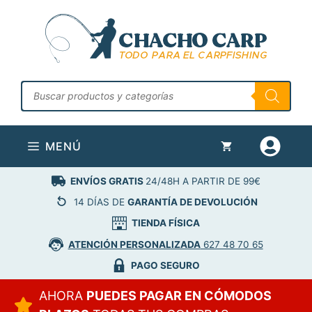
Saltar
al
contenido
Búsqueda
de
productos
MENÚ
ENVÍOS GRATIS
24/48H A PARTIR DE 99€
14 DÍAS DE
GARANTÍA DE DEVOLUCIÓN
TIENDA FÍSICA
ATENCIÓN PERSONALIZADA
627 48 70 65
PAGO SEGURO
AHORA
PUEDES PAGAR EN CÓMODOS