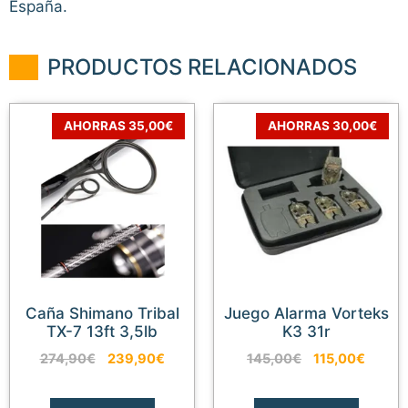
España.
PRODUCTOS RELACIONADOS
AHORRAS 35,00€
AHORRAS 30,00€
Caña Shimano Tribal
Juego Alarma Vorteks
TX-7 13ft 3,5lb
K3 31r
El
El
El
El
274,90
€
239,90
€
145,00
€
115,00
€
precio
precio
precio
precio
original
actual
original
actual