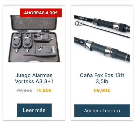
AHORRAS 4,00€
Juego Alarmas
Caña Fox Eos 13ft
Vorteks A3 3+1
3,5lb
El
El
79,95
€
75,95
€
69,90
€
precio
precio
original
actual
era:
es:
Leer más
Añadir al carrito
79,95€.
75,95€.