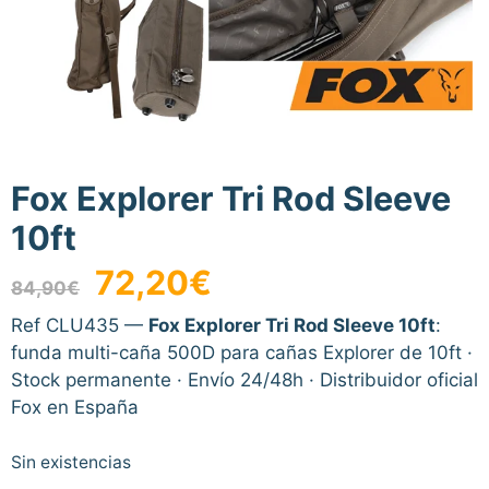
Fox Explorer Tri Rod Sleeve
10ft
El
El
72,20
€
84,90
€
precio
precio
original
actual
Ref CLU435 —
Fox Explorer Tri Rod Sleeve 10ft
:
era:
es:
funda multi-caña 500D para cañas Explorer de 10ft ·
84,90€.
72,20€.
Stock permanente · Envío 24/48h · Distribuidor oficial
Fox en España
Sin existencias