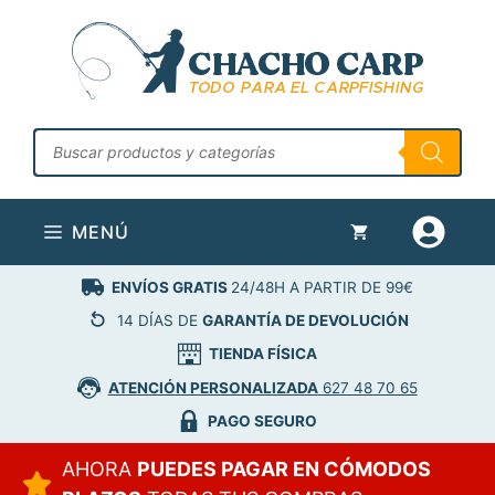
Saltar
al
contenido
Búsqueda
de
productos
MENÚ
ENVÍOS GRATIS
24/48H A PARTIR DE 99€
14 DÍAS DE
GARANTÍA DE DEVOLUCIÓN
TIENDA FÍSICA
ATENCIÓN PERSONALIZADA
627 48 70 65
PAGO SEGURO
AHORA
PUEDES PAGAR EN CÓMODOS