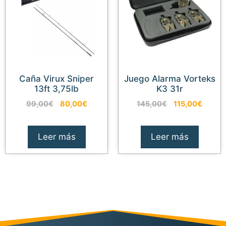
Caña Virux Sniper
Juego Alarma Vorteks
13ft 3,75lb
K3 31r
El
El
El
El
99,00
€
80,00
€
145,00
€
115,00
€
precio
precio
precio
precio
original
actual
original
actual
era:
es:
era:
es:
Leer más
Leer más
99,00€.
80,00€.
145,00€.
115,00