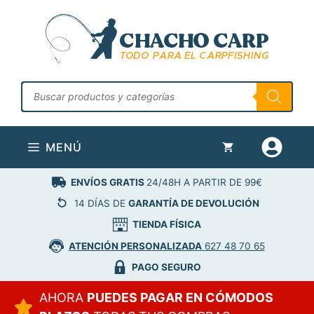
Saltar
al
contenido
Búsqueda
de
productos
MENÚ
ENVÍOS GRATIS
24/48H A PARTIR DE 99€
14 DÍAS DE
GARANTÍA DE DEVOLUCIÓN
TIENDA FÍSICA
ATENCIÓN PERSONALIZADA
627 48 70 65
PAGO SEGURO
AHORA
PUEDES PAGAR EN CÓMODOS