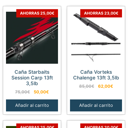
AHORRAS 25,00€
AHORRAS 23,00€
Caña Starbaits
Caña Vorteks
Session Carp 13ft
Chalenge 13ft 3,5lb
3,5lb
El
El
85,00
€
62,00
€
El
El
75,00
€
50,00
€
precio
precio
precio
precio
original
actual
original
actual
era:
es:
Añadir al carrito
Añadir al carrito
era:
es:
85,00€.
62,00€
75,00€.
50,00€.
AHORRAS 25,00€
AHORRAS 20,00€