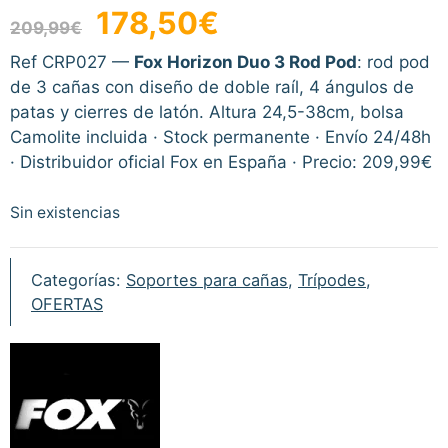
El
El
178,50
€
209,99
€
precio
precio
original
actual
Ref CRP027 —
Fox Horizon Duo 3 Rod Pod
: rod pod
era:
es:
de 3 cañas con diseño de doble raíl, 4 ángulos de
209,99€.
178,50€.
patas y cierres de latón. Altura 24,5-38cm, bolsa
Camolite incluida · Stock permanente · Envío 24/48h
· Distribuidor oficial Fox en España · Precio: 209,99€
Sin existencias
Categorías:
Soportes para cañas
,
Trípodes
,
OFERTAS