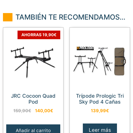
TAMBIÉN TE RECOMENDAMOS…
AHORRAS 19,90€
JRC Cocoon Quad
Trípode Prologic Tri
Pod
Sky Pod 4 Cañas
El
El
159,90
€
140,00
€
139,99
€
precio
precio
original
actual
era:
es:
Leer más
Añadir al carrito