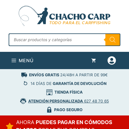
Saltar
al
contenido
Búsqueda
de
productos
MENÚ
ENVÍOS GRATIS
24/48H A PARTIR DE 99€
14 DÍAS DE
GARANTÍA DE DEVOLUCIÓN
TIENDA FÍSICA
ATENCIÓN PERSONALIZADA
627 48 70 65
PAGO SEGURO
AHORA
PUEDES PAGAR EN CÓMODOS