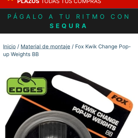
PLAZOS
TODAS TUS COMPRAS
PÁGALO A TU RITMO CON
SEQURA
Inicio
/
Material de montaje
/ Fox Kwik Change Pop-
up Weights BB