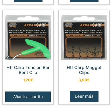
Htf Carp Tencion Bar
Htf Carp Maggot
Bent Clip
Clips
1,20
€
3,90
€
Leer más
Añadir al carrito