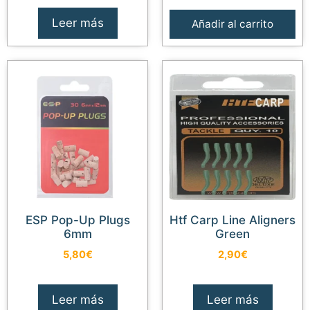
Leer más
Añadir al carrito
ESP Pop-Up Plugs
Htf Carp Line Aligners
6mm
Green
5,80
€
2,90
€
Leer más
Leer más