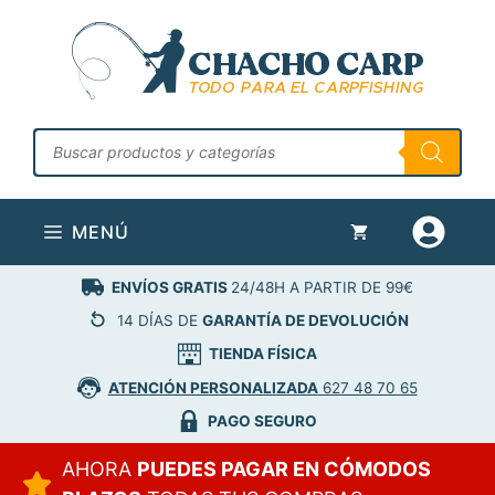
Saltar
al
contenido
Búsqueda
de
productos
MENÚ
ENVÍOS GRATIS
24/48H A PARTIR DE 99€
14 DÍAS DE
GARANTÍA DE DEVOLUCIÓN
TIENDA FÍSICA
ATENCIÓN PERSONALIZADA
627 48 70 65
PAGO SEGURO
AHORA
PUEDES PAGAR EN CÓMODOS