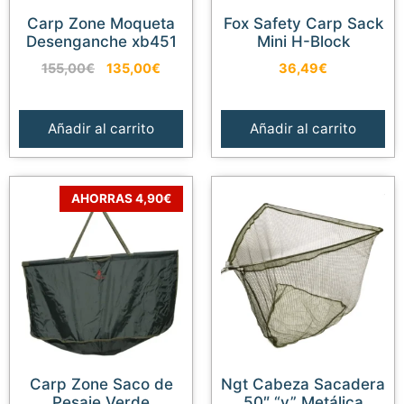
Carp Zone Moqueta
Fox Safety Carp Sack
Desenganche xb451
Mini H-Block
El
El
155,00
€
135,00
€
36,49
€
precio
precio
original
actual
era:
es:
Añadir al carrito
Añadir al carrito
155,00€.
135,00€.
AHORRAS 4,90€
Carp Zone Saco de
Ngt Cabeza Sacadera
Pesaje Verde
50″ “v” Metálica