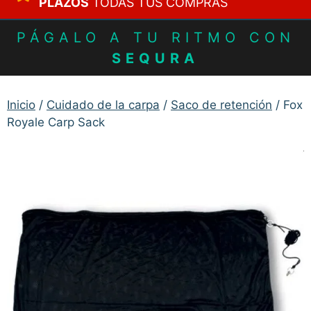
PLAZOS
TODAS TUS COMPRAS
PÁGALO A TU RITMO CON
SEQURA
Inicio
/
Cuidado de la carpa
/
Saco de retención
/ Fox
Royale Carp Sack