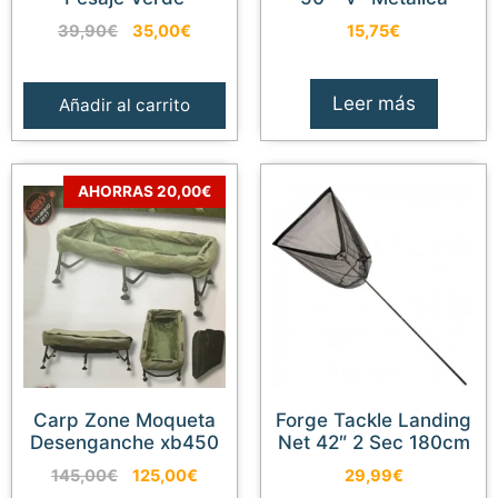
El
El
39,90
€
35,00
€
15,75
€
precio
precio
original
actual
era:
es:
Leer más
Añadir al carrito
39,90€.
35,00€.
AHORRAS 20,00€
Carp Zone Moqueta
Forge Tackle Landing
Desenganche xb450
Net 42″ 2 Sec 180cm
El
El
145,00
€
125,00
€
29,99
€
precio
precio