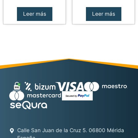
original
actual
era:
es:
Leer más
Leer más
145,00€.
125,00€.
Calle San Juan de la Cruz 5. 06800 Mérida
España