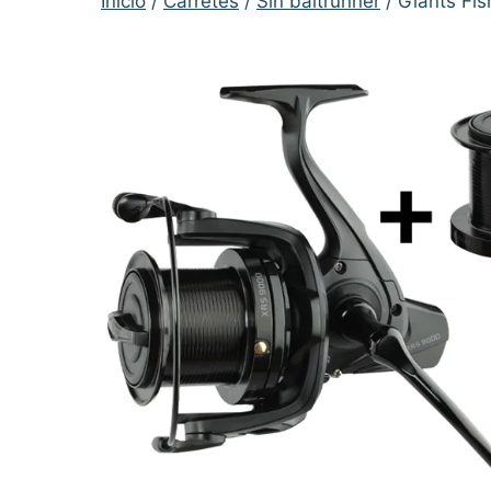
Inicio
/
Carretes
/
Sin baitrunner
/ Giants Fi