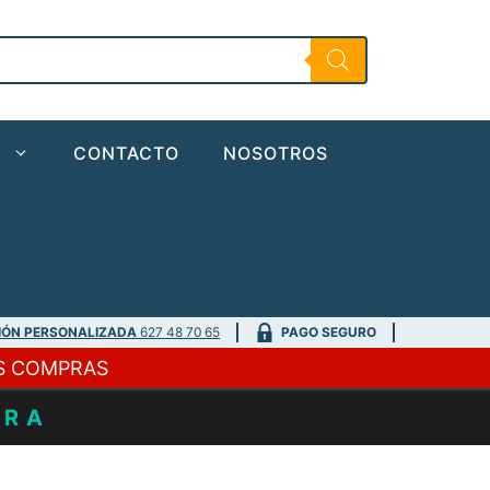
Carrete
XRS
FD
10000
cantidad
O
CONTACTO
NOSOTROS
IÓN PERSONALIZADA
627 48 70 65
PAGO SEGURO
S COMPRAS
URA