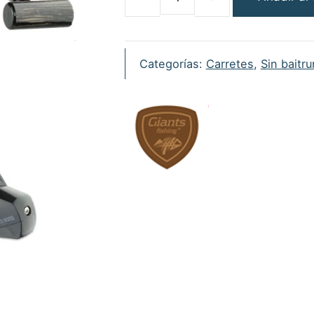
Giants
Fishing
Carrete
XRS
Categorías:
Carretes
,
Sin baitr
FD
10000
cantidad