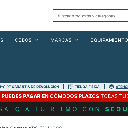
Búsqueda
de
productos
AS
CEBOS
MARCAS
EQUIPAMIENT
DÍAS DE
GARANTÍA DE DEVOLUCIÓN
TIENDA FÍSICA
ATENC
A
PUEDES PAGAR EN CÓMODOS PLAZOS
TODAS TU
GALO A TU RITMO CON
SEQ