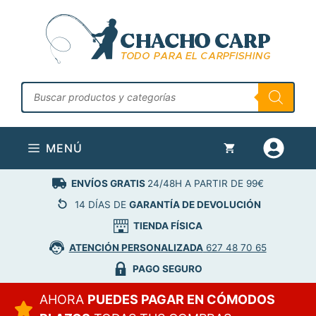
Saltar
al
contenido
Búsqueda
de
productos
MENÚ
ENVÍOS GRATIS
24/48H A PARTIR DE 99€
14 DÍAS DE
GARANTÍA DE DEVOLUCIÓN
TIENDA FÍSICA
ATENCIÓN PERSONALIZADA
627 48 70 65
PAGO SEGURO
AHORA
PUEDES PAGAR EN CÓMODOS