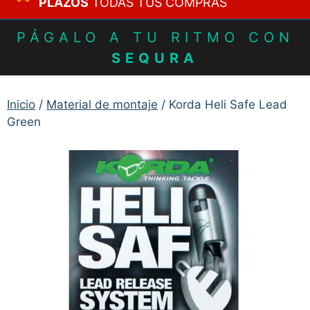
PLAZOS
TODAS TUS COMPRAS
PÁGALO A TU RITMO CON
SEQURA
Inicio
/
Material de montaje
/ Korda Heli Safe Lead
Green