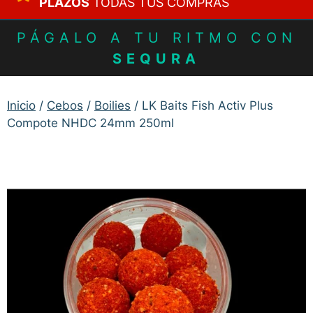
PLAZOS
TODAS TUS COMPRAS
PÁGALO A TU RITMO CON
SEQURA
Inicio
/
Cebos
/
Boilies
/ LK Baits Fish Activ Plus
Compote NHDC 24mm 250ml