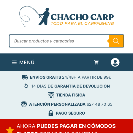
Saltar
al
contenido
Búsqueda
de
productos
MENÚ
ENVÍOS GRATIS
24/48H A PARTIR DE 99€
14 DÍAS DE
GARANTÍA DE DEVOLUCIÓN
TIENDA FÍSICA
ATENCIÓN PERSONALIZADA
627 48 70 65
PAGO SEGURO
AHORA
PUEDES PAGAR EN CÓMODOS