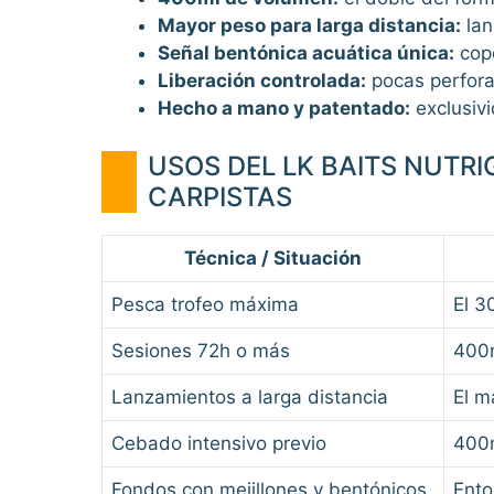
Mayor peso para larga distancia:
lan
Señal bentónica acuática única:
copé
Liberación controlada:
pocas perforac
Hecho a mano y patentado:
exclusivi
USOS DEL LK BAITS NUTR
CARPISTAS
Técnica / Situación
Pesca trofeo máxima
El 3
Sesiones 72h o más
400m
Lanzamientos a larga distancia
El m
Cebado intensivo previo
400m
Fondos con mejillones y bentónicos
Ento