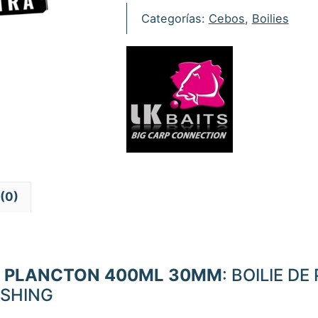
Extra
Categorías:
Cebos
,
Boilies
Plancton
400ml
30mm
cantidad
(0)
A PLANCTON 400ML 30MM
: BOILIE 
ISHING