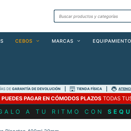
Búsqueda
de
productos
AS
CEBOS
MARCAS
EQUIPAMIENT
DÍAS DE
GARANTÍA DE DEVOLUCIÓN
TIENDA FÍSICA
ATENC
A
PUEDES PAGAR EN CÓMODOS PLAZOS
TODAS TU
GALO A TU RITMO CON
SEQ