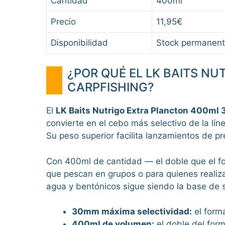
Cantidad
400ml
Precio
11,95€
Disponibilidad
Stock permanent
¿POR QUÉ EL LK BAITS N
CARPFISHING?
El
LK Baits Nutrigo Extra Plancton 400m
convierte en el cebo más selectivo de la lí
Su peso superior facilita lanzamientos de p
Con 400ml de cantidad — el doble que el fo
que pescan en grupos o para quienes realiz
agua y bentónicos sigue siendo la base de su
30mm máxima selectividad:
el form
400ml de volumen:
el doble del form