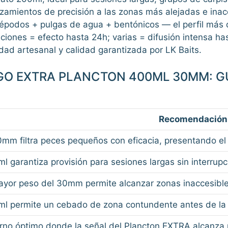
zamientos de precisión a las zonas más alejadas e inac
podos + pulgas de agua + bentónicos — el perfil más 
iones = efecto hasta 24h; varias = difusión intensa ha
dad artesanal y calidad garantizada por LK Baits.
IGO EXTRA PLANCTON 400ML 30MM: G
Recomendación
0mm filtra peces pequeños con eficacia, presentando el
l garantiza provisión para sesiones largas sin interrup
ayor peso del 30mm permite alcanzar zonas inaccesib
l permite un cebado de zona contundente antes de la s
rno óptimo donde la señal del Plancton EXTRA alcanza