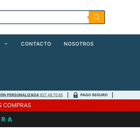
Nutrigo
Extra
Plancton
400ml
30mm
cantidad
O
CONTACTO
NOSOTROS
IÓN PERSONALIZADA
627 48 70 65
PAGO SEGURO
S COMPRAS
URA