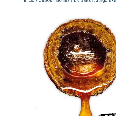
Inicio
/
Cebos
/
Boilies
/ LK Baits Nutrigo E