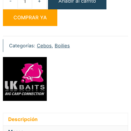
Añadir al carrito
LK
Baits
COMPRAR YA
Nutrigo
Jugo
Mirabel
150ml
Categorías:
Cebos
,
Boilies
20mm
cantidad
Descripción