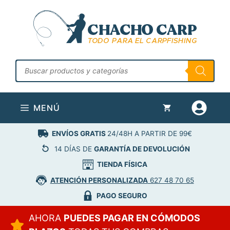
Saltar
al
contenido
Búsqueda
de
productos
MENÚ
ENVÍOS GRATIS
24/48H A PARTIR DE 99€
14 DÍAS DE
GARANTÍA DE DEVOLUCIÓN
TIENDA FÍSICA
ATENCIÓN PERSONALIZADA
627 48 70 65
PAGO SEGURO
AHORA
PUEDES PAGAR EN CÓMODOS