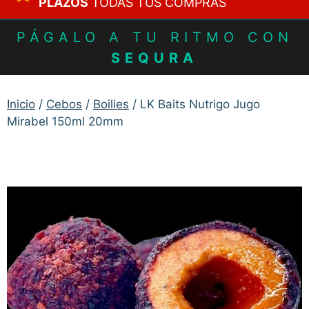
PLAZOS
TODAS TUS COMPRAS
PÁGALO A TU RITMO CON
SEQURA
Inicio
/
Cebos
/
Boilies
/ LK Baits Nutrigo Jugo
Mirabel 150ml 20mm