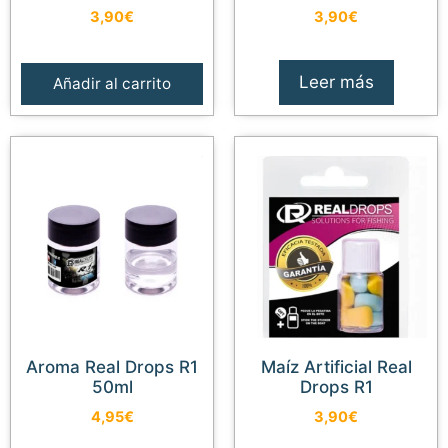
3,90
€
3,90
€
Leer más
Añadir al carrito
Aroma Real Drops R1
Maíz Artificial Real
50ml
Drops R1
4,95
€
3,90
€