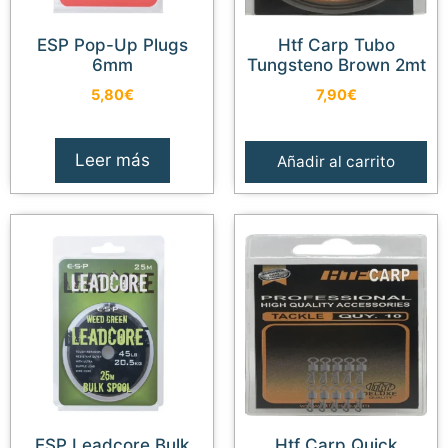
ESP Pop-Up Plugs
Htf Carp Tubo
6mm
Tungsteno Brown 2mt
5,80
€
7,90
€
Leer más
Añadir al carrito
ESP Leadcore Bulk
Htf Carp Quick