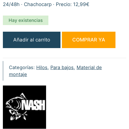
24/48h · Chachocarp · Precio: 12,99€
Hay existencias
Nash
Añadir al carrito
COMPRAR YA
Braided
Shock
Leader
30lb
Categorías:
Hilos
,
Para bajos
,
Material de
Weed
montaje
25m
cantidad