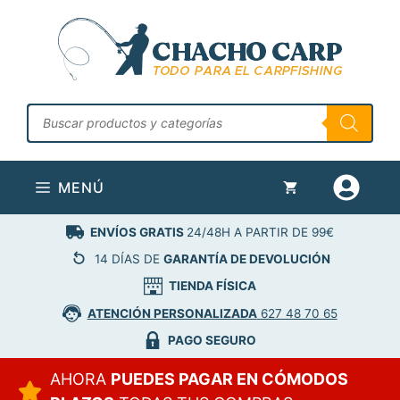
Saltar
al
contenido
Búsqueda
de
productos
MENÚ
ENVÍOS GRATIS
24/48H A PARTIR DE 99€
14 DÍAS DE
GARANTÍA DE DEVOLUCIÓN
TIENDA FÍSICA
ATENCIÓN PERSONALIZADA
627 48 70 65
PAGO SEGURO
AHORA
PUEDES PAGAR EN CÓMODOS