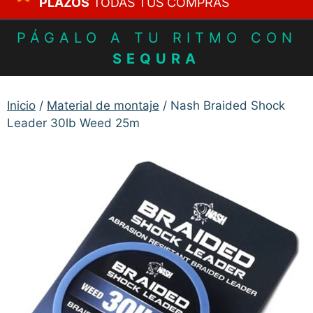
PLAZOS
TODAS TUS COMPRAS
PÁGALO A TU RITMO CON
SEQURA
Inicio
/
Material de montaje
/ Nash Braided Shock
Leader 30lb Weed 25m