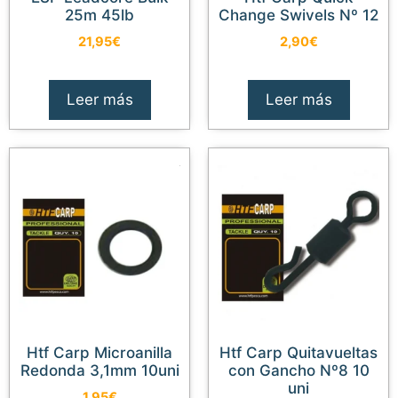
25m 45lb
Change Swivels Nº 12
21,95
€
2,90
€
Leer más
Leer más
Htf Carp Microanilla
Htf Carp Quitavueltas
Redonda 3,1mm 10uni
con Gancho Nº8 10
uni
1,95
€