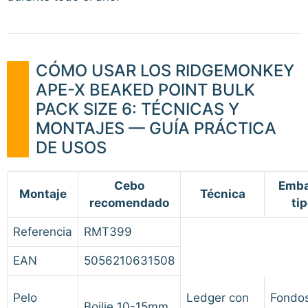
CÓMO USAR LOS RIDGEMONKEY
APE-X BEAKED POINT BULK
PACK SIZE 6: TÉCNICAS Y
MONTAJES — GUÍA PRÁCTICA
DE USOS
Cebo
Emba
Montaje
Técnica
recomendado
ti
Referencia
RMT399
EAN
5056210631508
Pelo
Ledger con
Fondo
Boilie 10-15mm