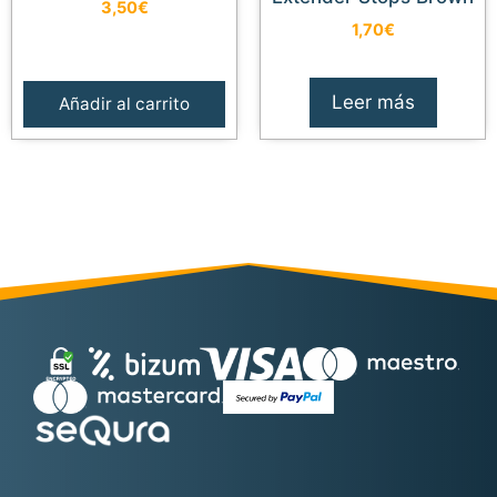
3,50
€
1,70
€
Leer más
Añadir al carrito