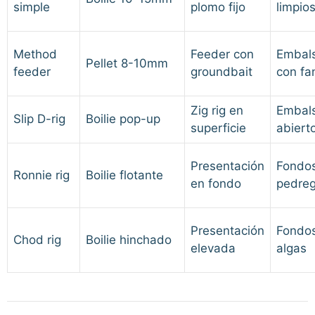
simple
plomo fijo
limpio
Method
Feeder con
Embal
Pellet 8-10mm
feeder
groundbait
con fa
Zig rig en
Embal
Slip D-rig
Boilie pop-up
superficie
abiert
Presentación
Fondo
Ronnie rig
Boilie flotante
en fondo
pedre
Presentación
Fondo
Chod rig
Boilie hinchado
elevada
algas