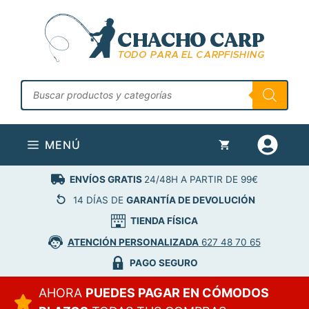
Saltar
al
contenido
Búsqueda
de
productos
MENÚ
ENVÍOS GRATIS
24/48H A PARTIR DE 99€
14 DÍAS DE
GARANTÍA DE DEVOLUCIÓN
TIENDA FÍSICA
ATENCIÓN PERSONALIZADA
627 48 70 65
PAGO SEGURO
AHORA
PUEDES PAGAR EN CÓMODOS