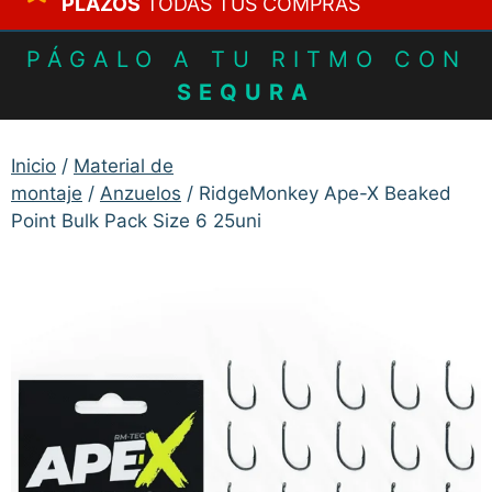
PLAZOS
TODAS TUS COMPRAS
PÁGALO A TU RITMO CON
SEQURA
Inicio
/
Material de
montaje
/
Anzuelos
/ RidgeMonkey Ape-X Beaked
Point Bulk Pack Size 6 25uni