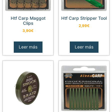
Htf Carp Maggot
Htf Carp Stripper Tool
Clips
2,99
€
3,90
€
Leer más
Leer más