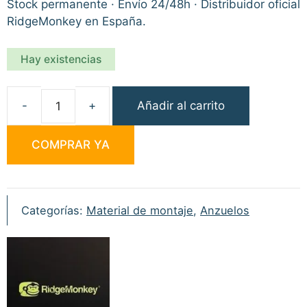
Stock permanente · Envío 24/48h · Distribuidor oficial
RidgeMonkey en España.
Hay existencias
Añadir al carrito
RidgeMonkey
Ape-
COMPRAR YA
X
Beaked
Point
Bulk
Categorías:
Material de montaje
,
Anzuelos
Pack
Size
6
25uni
cantidad