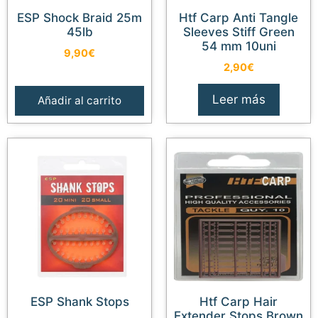
ESP Shock Braid 25m
Htf Carp Anti Tangle
45lb
Sleeves Stiff Green
54 mm 10uni
9,90
€
2,90
€
Leer más
Añadir al carrito
ESP Shank Stops
Htf Carp Hair
Extender Stops Brown