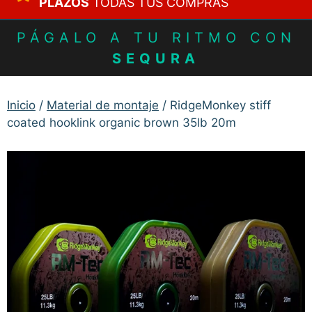
PLAZOS
TODAS TUS COMPRAS
PÁGALO A TU RITMO CON
SEQURA
Inicio
/
Material de montaje
/ RidgeMonkey stiff
coated hooklink organic brown 35lb 20m