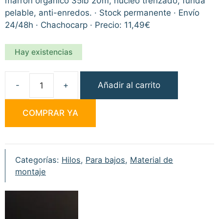
marrón orgánico 35lb 20m, núcleo trenzado, funda
pelable, anti-enredos. · Stock permanente · Envío
24/48h · Chachocarp · Precio: 11,49€
Hay existencias
Añadir al carrito
RidgeMonkey
stiff
COMPRAR YA
coated
hooklink
organic
brown
Categorías:
Hilos
,
Para bajos
,
Material de
35lb
montaje
20m
cantidad