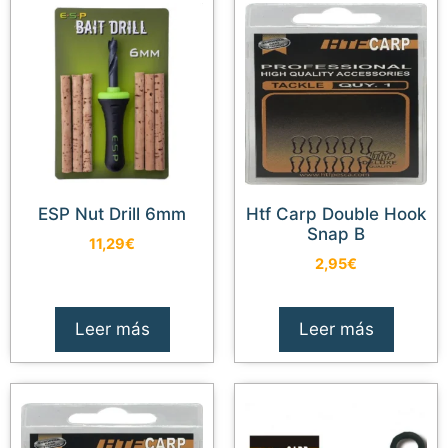
ESP Nut Drill 6mm
Htf Carp Double Hook
Snap B
11,29
€
2,95
€
Leer más
Leer más