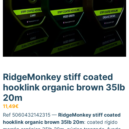
RidgeMonkey stiff coated
hooklink organic brown 35lb
20m
11,49
€
Ref 5060432142315 —
RidgeMonkey stiff coated
hooklink organic brown 35lb 20m
: coated rígido