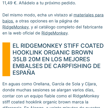
11,49 €. Añádelo a tu próximo pedido.
Del mismo modo, echa un vistazo al
materiales para
bajos
, a otras opciones en la página de
RidgeMonkey
, y al catálogo completo del fabricante
en la web oficial de
RidgeMonkey
.
EL RIDGEMONKEY STIFF COATED
HOOKLINK ORGANIC BROWN
35LB 20M EN LOS MEJORES
EMBALSES DE CARPFISHING DE
ESPAÑA
En aguas como Orellana, García de Sola y Cíjara,
donde muchas sesiones se alargan varios días,
contar con un equipo fiable como el RidgeMonkey
stiff coated hooklink organic brown marca la
diferencia. En Alange, a veinte minutos de nuestra