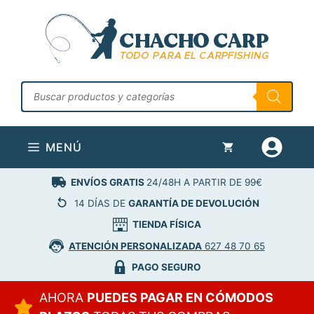
Saltar
al
contenido
Búsqueda
de
productos
MENÚ
ENVÍOS GRATIS
24/48H A PARTIR DE 99€
14 DÍAS DE
GARANTÍA DE DEVOLUCIÓN
TIENDA FÍSICA
ATENCIÓN PERSONALIZADA
627 48 70 65
PAGO SEGURO
AHORA
PUEDES PAGAR EN CÓMODOS