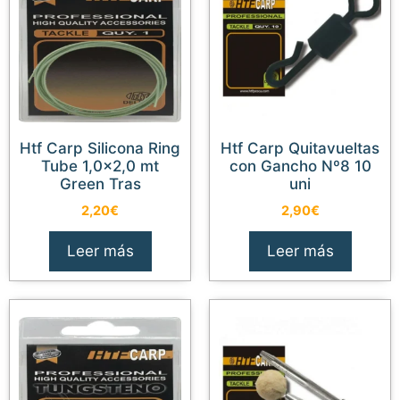
Htf Carp Silicona Ring
Htf Carp Quitavueltas
Tube 1,0×2,0 mt
con Gancho Nº8 10
Green Tras
uni
2,20
€
2,90
€
Leer más
Leer más