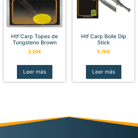
Htf Carp Topes de
Htf Carp Boile Dip
Tungsteno Brown
Stick
3,20
€
5,70
€
Leer más
Leer más