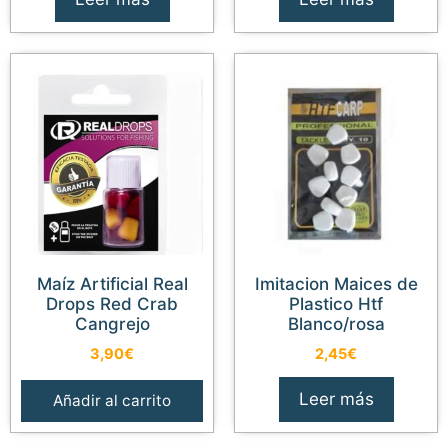
Maíz Artificial Real
Imitacion Maices de
Drops Red Crab
Plastico Htf
Cangrejo
Blanco/rosa
3,90
€
2,45
€
Leer más
Añadir al carrito