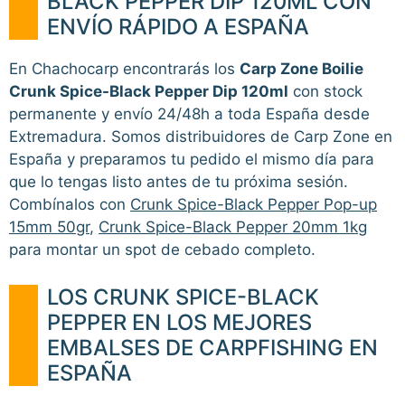
BLACK PEPPER DIP 120ML CON
ENVÍO RÁPIDO A ESPAÑA
En Chachocarp encontrarás los
Carp Zone Boilie
Crunk Spice-Black Pepper Dip 120ml
con stock
permanente y envío 24/48h a toda España desde
Extremadura. Somos distribuidores de Carp Zone en
España y preparamos tu pedido el mismo día para
que lo tengas listo antes de tu próxima sesión.
Combínalos con
Crunk Spice-Black Pepper Pop-up
15mm 50gr
,
Crunk Spice-Black Pepper 20mm 1kg
para montar un spot de cebado completo.
LOS CRUNK SPICE-BLACK
PEPPER EN LOS MEJORES
EMBALSES DE CARPFISHING EN
ESPAÑA