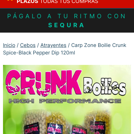
PLAZOS
TODAS TUS COMPRAS
PÁGALO A TU RITMO CON
SEQURA
Inicio
/
Cebos
/
Atrayentes
/ Carp Zone Boilie Crunk
Spice-Black Pepper Dip 120ml