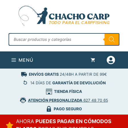
Saltar
al
contenido
Búsqueda
de
productos
MENÚ
ENVÍOS GRATIS
24/48H A PARTIR DE 99€
14 DÍAS DE
GARANTÍA DE DEVOLUCIÓN
TIENDA FÍSICA
ATENCIÓN PERSONALIZADA
627 48 70 65
PAGO SEGURO
AHORA
PUEDES PAGAR EN CÓMODOS