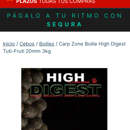
PLAZOS
TODAS TUS COMPRAS
PÁGALO A TU RITMO CON
SEQURA
Inicio
/
Cebos
/
Boilies
/ Carp Zone Boilie High Digest
Tuti-Fruti 20mm 3kg