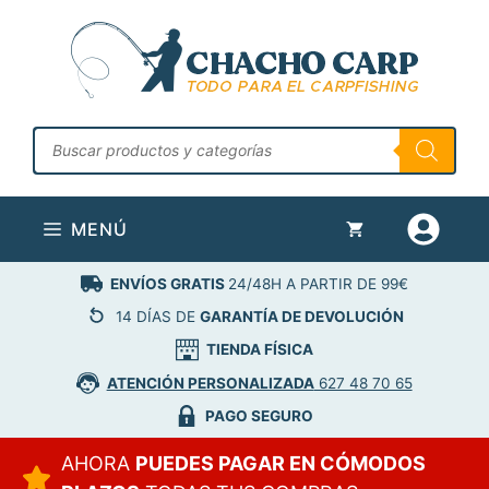
Saltar
al
contenido
Búsqueda
de
productos
MENÚ
ENVÍOS GRATIS
24/48H A PARTIR DE 99€
14 DÍAS DE
GARANTÍA DE DEVOLUCIÓN
TIENDA FÍSICA
ATENCIÓN PERSONALIZADA
627 48 70 65
PAGO SEGURO
AHORA
PUEDES PAGAR EN CÓMODOS