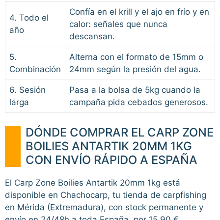
Confía en el krill y el ajo en frío y en
4. Todo el
calor: señales que nunca
año
descansan.
5.
Alterna con el formato de 15mm o
Combinación
24mm según la presión del agua.
6. Sesión
Pasa a la bolsa de 5kg cuando la
larga
campaña pida cebados generosos.
DÓNDE COMPRAR EL CARP ZONE
BOILIES ANTARTIK 20MM 1KG
CON ENVÍO RÁPIDO A ESPAÑA
El Carp Zone Boilies Antartik 20mm 1kg está
disponible en Chachocarp, tu tienda de carpfishing
en Mérida (Extremadura), con stock permanente y
envío en 24/48h a toda España, por 15,90 €.