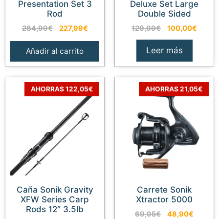
Presentation Set 3
Deluxe Set Large
Rod
Double Sided
El
El
El
El
284,99
€
227,99
€
129,99
€
100,00
€
precio
precio
precio
precio
original
actual
original
actual
Leer más
Añadir al carrito
era:
es:
era:
es:
284,99€.
227,99€.
129,99€.
100,0
AHORRAS 122,05€
AHORRAS 21,05€
Caña Sonik Gravity
Carrete Sonik
XFW Series Carp
Xtractor 5000
Rods 12″ 3.5lb
El
El
69,95
€
48,90
€