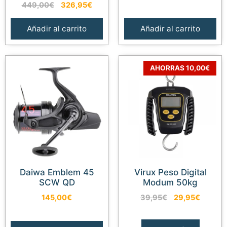
El
El
449,00
€
326,95
€
precio
precio
precio
precio
original
actual
original
actual
era:
es:
Añadir al carrito
Añadir al carrito
era:
es:
69,95€.
48,90€
449,00€.
326,95€.
AHORRAS 10,00€
Daiwa Emblem 45
Virux Peso Digital
SCW QD
Modum 50kg
El
El
145,00
€
39,95
€
29,95
€
precio
precio
original
actual