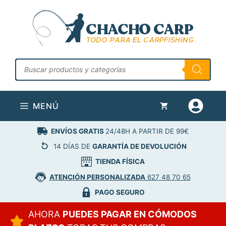
Saltar
al
contenido
Búsqueda
de
productos
MENÚ
ENVÍOS GRATIS
24/48H A PARTIR DE 99€
14 DÍAS DE
GARANTÍA DE DEVOLUCIÓN
TIENDA FÍSICA
ATENCIÓN PERSONALIZADA
627 48 70 65
PAGO SEGURO
AHORA
PUEDES PAGAR EN CÓMODOS