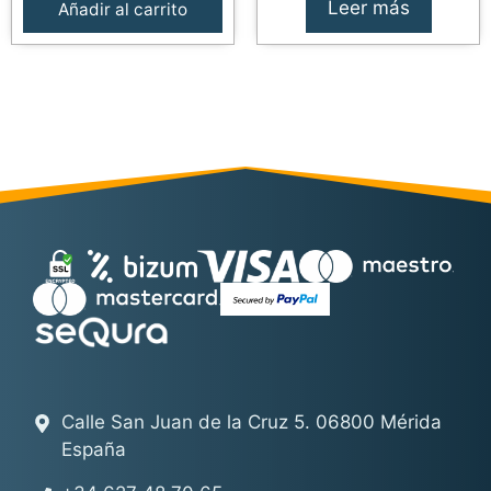
era:
es:
Leer más
Añadir al carrito
39,95€.
29,95€
Calle San Juan de la Cruz 5. 06800 Mérida
España