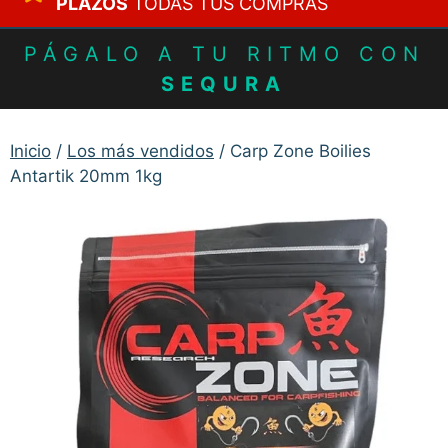
PLAZOS
TODAS TUS COMPRAS
PÁGALO A TU RITMO CON
SEQURA
Inicio
/
Los más vendidos
/ Carp Zone Boilies
Antartik 20mm 1kg