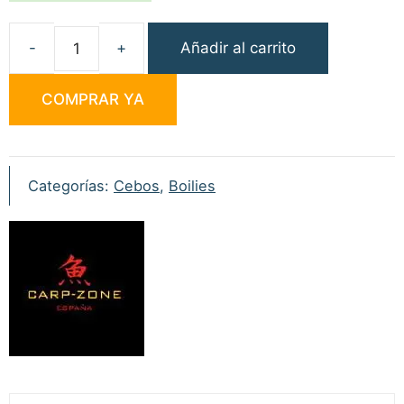
Añadir al carrito
Carp
Zone
COMPRAR YA
Boilies
Cocconana
15mm
1kg
Categorías:
Cebos
,
Boilies
cantidad