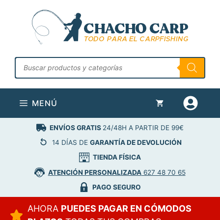
Saltar
al
contenido
Búsqueda
de
productos
MENÚ
ENVÍOS GRATIS
24/48H A PARTIR DE 99€
14 DÍAS DE
GARANTÍA DE DEVOLUCIÓN
TIENDA FÍSICA
ATENCIÓN PERSONALIZADA
627 48 70 65
PAGO SEGURO
AHORA
PUEDES PAGAR EN CÓMODOS