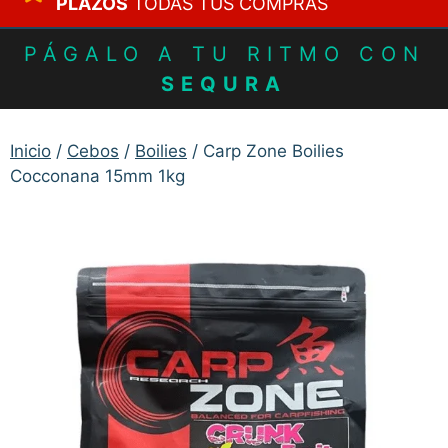
PLAZOS
TODAS TUS COMPRAS
PÁGALO A TU RITMO CON
SEQURA
Inicio
/
Cebos
/
Boilies
/ Carp Zone Boilies
Cocconana 15mm 1kg