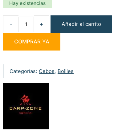
Hay existencias
Añadir al carrito
Carp
Zone
COMPRAR YA
Boilies
Lipex
15mm
1kg
Categorías:
Cebos
,
Boilies
cantidad