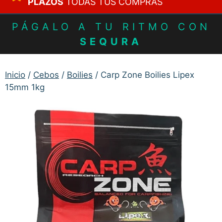
PLAZOS
TODAS TUS COMPRAS
PÁGALO A TU RITMO CON
SEQURA
Inicio
/
Cebos
/
Boilies
/ Carp Zone Boilies Lipex
15mm 1kg