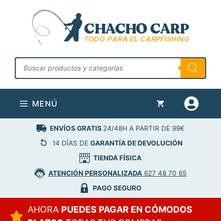
Saltar
al
contenido
Búsqueda
de
productos
MENÚ
ENVÍOS GRATIS
24/48H A PARTIR DE 99€
14 DÍAS DE
GARANTÍA DE DEVOLUCIÓN
TIENDA FÍSICA
ATENCIÓN PERSONALIZADA
627 48 70 65
PAGO SEGURO
AHORA
PUEDES PAGAR EN CÓMODOS