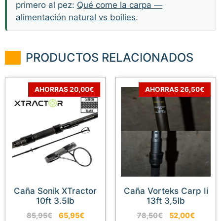
primero al pez:
Qué come la carpa —
alimentación natural vs boilies
.
PRODUCTOS RELACIONADOS
AHORRAS 20,00€
AHORRAS 26,50€
Caña Sonik XTractor
Caña Vorteks Carp Ii
10ft 3.5lb
13ft 3,5lb
El
El
El
El
85,95
€
65,95
€
78,50
€
52,00
€