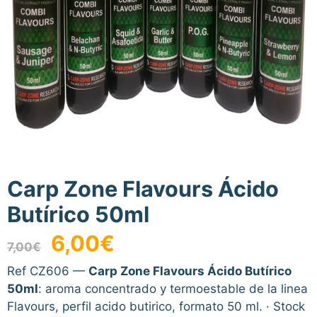
Carp Zone Flavours Ácido
Butírico 50ml
El
El
6,00
€
7,00
€
precio
precio
original
actual
Ref CZ606 —
Carp Zone Flavours Ácido Butírico
era:
es:
50ml
: aroma concentrado y termoestable de la linea
7,00€.
6,00€.
Flavours, perfil acido butirico, formato 50 ml. · Stock