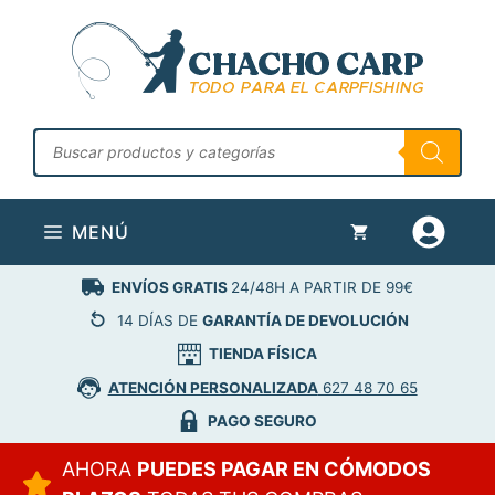
Saltar
al
contenido
Búsqueda
de
productos
MENÚ
ENVÍOS GRATIS
24/48H A PARTIR DE 99€
14 DÍAS DE
GARANTÍA DE DEVOLUCIÓN
TIENDA FÍSICA
ATENCIÓN PERSONALIZADA
627 48 70 65
PAGO SEGURO
AHORA
PUEDES PAGAR EN CÓMODOS