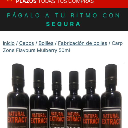
PLAZOS
TODAS TUS COMPRAS
PÁGALO A TU RITMO CON
SEQURA
Inicio
/
Cebos
/
Boilies
/
Fabricación de boiles
/ Carp
Zone Flavours Mulberry 50ml