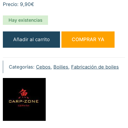
Precio: 9,90€
Hay existencias
Carp
Añadir al carrito
COMPRAR YA
Zone
Flavours
Mulberry
50ml
Categorías:
Cebos
,
Boilies
,
Fabricación de boiles
cantidad