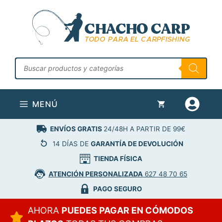
Saltar
al
contenido
Búsqueda
de
productos
MENÚ
ENVÍOS GRATIS
24/48H A PARTIR DE 99€
14 DÍAS DE
GARANTÍA DE DEVOLUCIÓN
TIENDA FÍSICA
ATENCIÓN PERSONALIZADA
627 48 70 65
PAGO SEGURO
AHORA
PUEDES PAGAR EN CÓMODOS