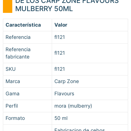
DE LOS CARP ZONE FLAVOURS
MULBERRY 50ML
Característica
Valor
Referencia
fl121
Referencia
fl121
fabricante
SKU
fl121
Marca
Carp Zone
Gama
Flavours
Perfil
mora (mulberry)
Formato
50 ml
Fabricacion de cebos