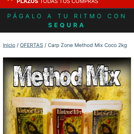
PLAZOS
TODAS TUS COMPRAS
PÁGALO A TU RITMO CON
SEQURA
Inicio
/
OFERTAS
/ Carp Zone Method Mix Coco 2kg