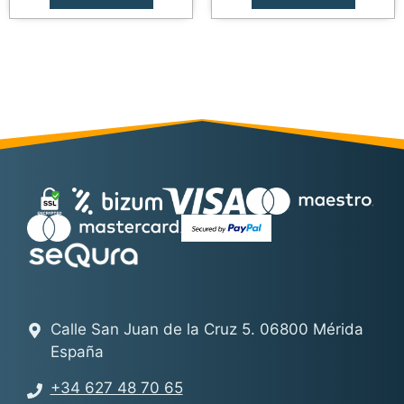
99,00€.
80,00€.
78,50€.
52,00€
Calle San Juan de la Cruz 5. 06800 Mérida
España
+34 627 48 70 65