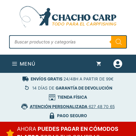
Saltar
al
contenido
Búsqueda
de
productos
MENÚ
ENVÍOS GRATIS
24/48H A PARTIR DE 99€
14 DÍAS DE
GARANTÍA DE DEVOLUCIÓN
TIENDA FÍSICA
ATENCIÓN PERSONALIZADA
627 48 70 65
PAGO SEGURO
AHORA
PUEDES PAGAR EN CÓMODOS