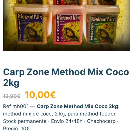
Carp Zone Method Mix Coco
2kg
El
El
10,00
€
13,90
€
precio
precio
original
actual
Ref mh001 —
Carp Zone Method Mix Coco 2kg
:
era:
es:
method mix de coco, 2 kg, para method feeder. ·
13,90€.
10,00€.
Stock permanente · Envío 24/48h · Chachocarp ·
Precio: 10€