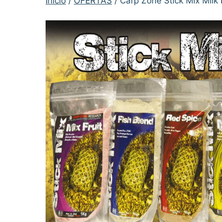
Inicio
/
OFERTAS
/ Carp Zone Stick Mix Milk