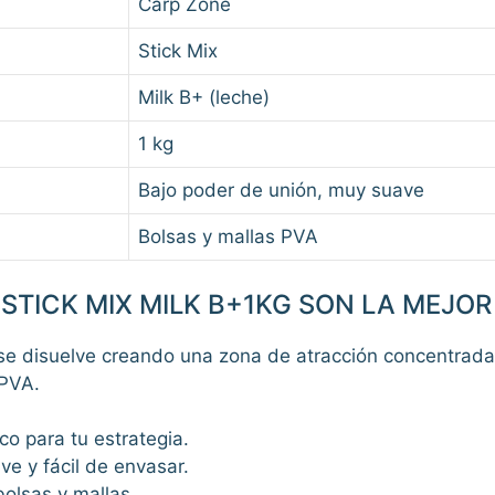
Carp Zone
Stick Mix
Milk B+ (leche)
1 kg
Bajo poder de unión, muy suave
Bolsas y mallas PVA
STICK MIX MILK B+1KG SON LA MEJO
 se disuelve creando una zona de atracción concentrada.
 PVA.
co para tu estrategia.
ve y fácil de envasar.
 bolsas y mallas.