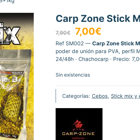
 B+1kg
Carp Zone Stick M
El
El
7,00
€
7,90
€
precio
precio
original
actual
Ref SM002 —
Carp Zone Stick M
era:
es:
poder de unión para PVA, perfil M
7,90€.
7,00€.
24/48h · Chachocarp · Precio: 7,
Sin existencias
Categorías:
Cebos
,
Stick mix y