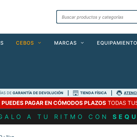
Búsqueda
de
productos
AS
CEBOS
MARCAS
EQUIPAMIENT
DÍAS DE
GARANTÍA DE DEVOLUCIÓN
TIENDA FÍSICA
ATENC
A
PUEDES PAGAR EN CÓMODOS PLAZOS
TODAS TU
GALO A TU RITMO CON
SEQ