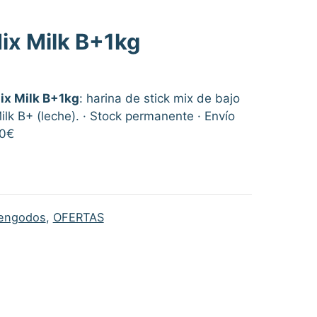
ix Milk B+1kg
ix Milk B+1kg
: harina de stick mix de bajo
ilk B+ (leche). · Stock permanente · Envío
00€
 engodos
,
OFERTAS