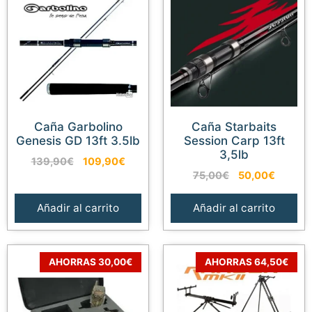
Caña Garbolino
Caña Starbaits
Genesis GD 13ft 3.5lb
Session Carp 13ft
3,5lb
El
El
139,90
€
109,90
€
El
El
precio
precio
75,00
€
50,00
€
precio
precio
original
actual
original
actual
era:
es:
Añadir al carrito
Añadir al carrito
era:
es:
139,90€.
109,90€.
75,00€.
50,00€
AHORRAS 30,00€
AHORRAS 64,50€