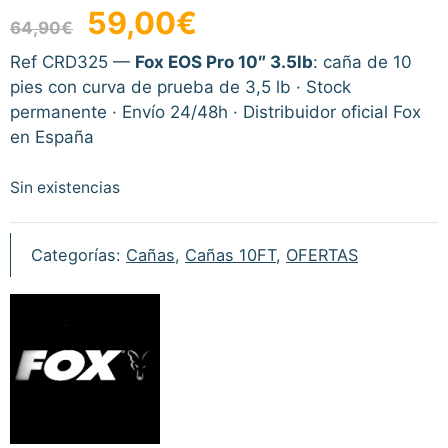
El
El
59,00
€
64,90
€
precio
precio
original
actual
Ref CRD325 —
Fox EOS Pro 10″ 3.5lb
: caña de 10
era:
es:
pies con curva de prueba de 3,5 lb · Stock
64,90€.
59,00€.
permanente · Envío 24/48h · Distribuidor oficial Fox
en España
Sin existencias
Categorías:
Cañas
,
Cañas 10FT
,
OFERTAS