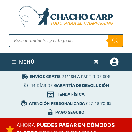
Saltar
al
contenido
Búsqueda
de
productos
MENÚ
ENVÍOS GRATIS
24/48H A PARTIR DE 99€
14 DÍAS DE
GARANTÍA DE DEVOLUCIÓN
TIENDA FÍSICA
ATENCIÓN PERSONALIZADA
627 48 70 65
PAGO SEGURO
AHORA
PUEDES PAGAR EN CÓMODOS