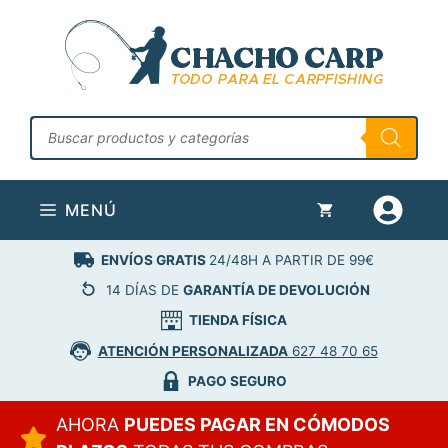
Saltar
al
contenido
Búsqueda
de
productos
MENÚ
ENVÍOS GRATIS
24/48H A PARTIR DE 99€
14 DÍAS DE
GARANTÍA DE DEVOLUCIÓN
TIENDA FÍSICA
ATENCIÓN PERSONALIZADA
627 48 70 65
PAGO SEGURO
AHORA
PUEDES PAGAR EN CÓMODOS