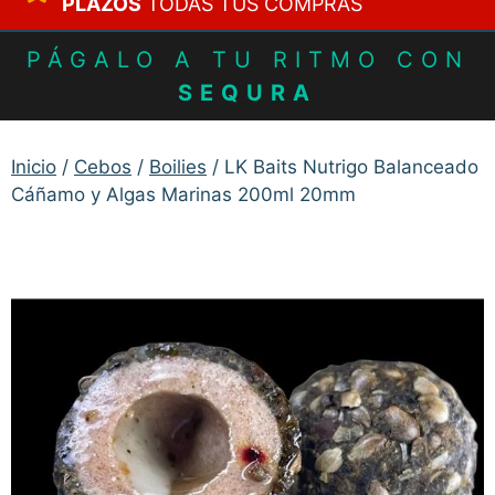
PLAZOS
TODAS TUS COMPRAS
PÁGALO A TU RITMO CON
SEQURA
Inicio
/
Cebos
/
Boilies
/ LK Baits Nutrigo Balanceado
Cáñamo y Algas Marinas 200ml 20mm