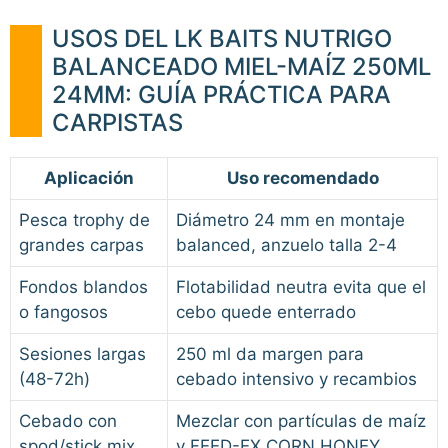
USOS DEL LK BAITS NUTRIGO
BALANCEADO MIEL-MAÍZ 250ML
24MM: GUÍA PRÁCTICA PARA
CARPISTAS
Aplicación
Uso recomendado
Pesca trophy de
Diámetro 24 mm en montaje
grandes carpas
balanced, anzuelo talla 2-4
Fondos blandos
Flotabilidad neutra evita que el
o fangosos
cebo quede enterrado
Sesiones largas
250 ml da margen para
(48-72h)
cebado intensivo y recambios
Cebado con
Mezclar con partículas de maíz
spod/stick mix
y FEED-EX CORN HONEY