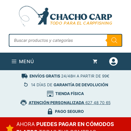
Saltar
al
contenido
Búsqueda
de
productos
MENÚ
ENVÍOS GRATIS
24/48H A PARTIR DE 99€
14 DÍAS DE
GARANTÍA DE DEVOLUCIÓN
TIENDA FÍSICA
ATENCIÓN PERSONALIZADA
627 48 70 65
PAGO SEGURO
AHORA
PUEDES PAGAR EN CÓMODOS