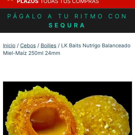
PLAZOS
TODAS TUS COMPRAS
PÁGALO A TU RITMO CON
SEQURA
Inicio
/
Cebos
/
Boilies
/ LK Baits Nutrigo Balanceado
Miel-Maíz 250ml 24mm