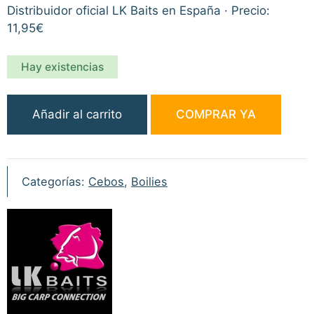
Distribuidor oficial LK Baits en España · Precio:
11,95€
Hay existencias
LK
Añadir al carrito
COMPRAR YA
Baits
Nutrigo
Balanceado
Miel-
Categorías:
Cebos
,
Boilies
Maíz
250ml
24mm
cantidad