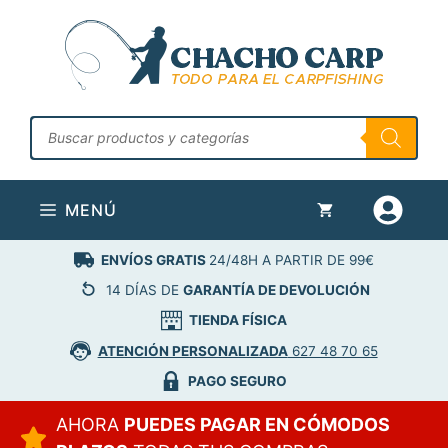
Saltar
al
contenido
Búsqueda
de
productos
MENÚ
ENVÍOS GRATIS
24/48H A PARTIR DE 99€
14 DÍAS DE
GARANTÍA DE DEVOLUCIÓN
TIENDA FÍSICA
ATENCIÓN PERSONALIZADA
627 48 70 65
PAGO SEGURO
AHORA
PUEDES PAGAR EN CÓMODOS