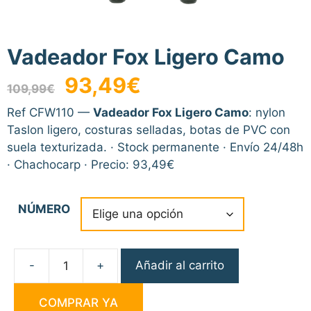
Vadeador Fox Ligero Camo
El
El
93,49
€
109,99
€
precio
precio
original
actual
Ref CFW110 —
Vadeador Fox Ligero Camo
: nylon
era:
es:
Taslon ligero, costuras selladas, botas de PVC con
109,99€.
93,49€.
suela texturizada. · Stock permanente · Envío 24/48h
· Chachocarp · Precio: 93,49€
NÚMERO
Añadir al carrito
Vadeador
Fox
COMPRAR YA
Ligero