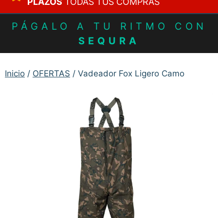
PLAZOS
TODAS TUS COMPRAS
PÁGALO A TU RITMO CON
SEQURA
Inicio
/
OFERTAS
/ Vadeador Fox Ligero Camo