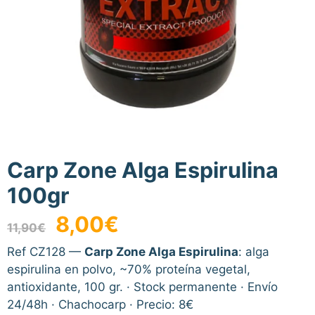
Carp Zone Alga Espirulina
100gr
El
El
8,00
€
11,90
€
precio
precio
original
actual
Ref CZ128 —
Carp Zone Alga Espirulina
: alga
era:
es:
espirulina en polvo, ~70% proteína vegetal,
11,90€.
8,00€.
antioxidante, 100 gr. · Stock permanente · Envío
24/48h · Chachocarp · Precio: 8€