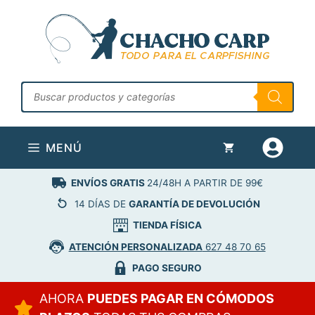
Saltar
al
contenido
Búsqueda
de
productos
MENÚ
ENVÍOS GRATIS
24/48H A PARTIR DE 99€
14 DÍAS DE
GARANTÍA DE DEVOLUCIÓN
TIENDA FÍSICA
ATENCIÓN PERSONALIZADA
627 48 70 65
PAGO SEGURO
AHORA
PUEDES PAGAR EN CÓMODOS